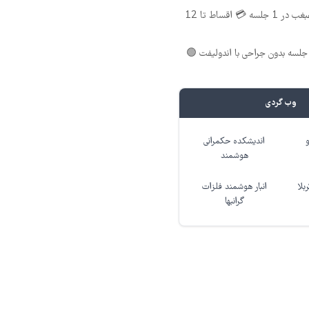
اندولیفت صورت و غبغب در 1 جلسه 💳 اقساط تا 12
لسه بدون جراحی با اندولیفت 🟢
وب گردی
اندیشکده حکمرانی
هوشمند
بلا
انبار هوشمند فلزات
گرانبها