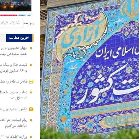
روزنامه:
آخرین مطالب
مهران غفوریان: برای 
نقشم مشخص نیس
به ۱۸۶میلیون تومان رسید!
مالخر سابقه‌دار: قط
تماس سهراب با ستاره
استقلال شد
عکس | جدیدترین تص
پیام فرمانده هوا فض
مباهات می‌کنیم