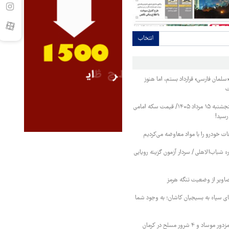
انتخاب
«سلمان فارسی» قرارداد بستم، اما هنوز
ت
قیمت طلا و سکه پنجشنبه ۱۵ مرداد ۱۴۰۵/ قیمت سکه امامی
عات خودرو را با مواد معاوضه می‌کردیم
 شباب‌الاهلی / سردار آزمون گزینه رویایی
اویر از وضعیت تنگه هرمز
ای سپاه به بسیجیان کاشان؛ به وجود شما
وزارت اطلاعات: ۲۱ مزدور موساد و ۴ شرور مسلح در کرمان