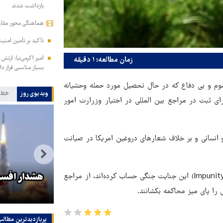
بازداشت شدند
هماهنگی محور مقاومت
تأکید بر تأمین امن
امیر اکرمی‌نیا: ارت
زمان مطالعه: ۱ دقیقه
بسیار مناسبی قرار دار
م و بی دفاع که در حال تحصیل مورد حمله وحشیانه
ویدیوی روز
خط 
ی ثبت در مراجع بین المللی در اختیار وزرارت امور
 انسانی و بر خلاف شعارهای دروغین امریکا در صیانت
ار
هماهنگی محور مقاومت، آمریکا را
هشدار افسر 
در حالی که سردمداران ارتش تروریستی آمریکا روی بی‌کیفر ماندن (Impunity) این جنایت جنگی حساب کرده‌اند، از مراجع
در منطقه درمانده کرد
 را پای میز محاکمه بکشانند.
پربازدیدترین‌ مطالب