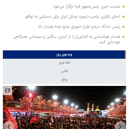
نشست خبری رئیس‌جمهور فردا برگزار می‌شود
ادعای تکراری ترامپ درمورد تمایل ایران برای دستیابی به توافق
رئیس شاباک درباره طرح «شورای صلح غزه» هشدار داد
هشدار هواشناسی به کشاورزان/ از آبیاری سنگین و سم‌پاشی عصرگاهی
خودداری کنید
ویدیوی روز
خط قرمز
عکس
رواق