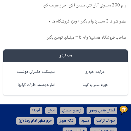
وام 200 میلیونی آبان تتر. همین الان احراز هویت کن!
عضو شو تا 3 میلیارد وام بگیر « ویژه فروشگاه ها »
صاحب فروشگاه هستی؟ وام تا ۳ میلیارد تومان بگیر
وب گردی
مزایده خودرو
اندیشکده حکمرانی هوشمند
هزینه سفر به کربلا
انبار هوشمند فلزات گرانبها
آستان قدس رضوی
اربعین حسینی
ایران
آمریکا
دونالد ترامپ
مشهد
تنگه هرمز
حرم مطهر امام رضا (ع)