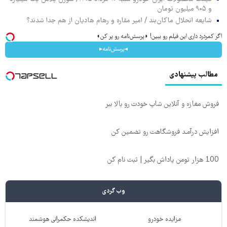
و ۹۰۵ میلیون تومان
شایعه انحلال ماکان‌بند / امیر مقاره و رهام هادیان از هم جدا شدند؟
اگر کمردرد داری این فیلم رو ببین! ◗پرسش‌نامه رو پر کن◖
◂پرسش‌نامه▸
مطالب پیشنهادی
فروش مغازه و آنلاین شاپ خودت رو بالا ببر
افزایش درآمـد فروشگاهت رو تضمین کن
100 هزار تومن پاداش بگیر | ثبت نام کن
وب گردی
مزایده خودرو
اندیشکده حکمرانی هوشمند