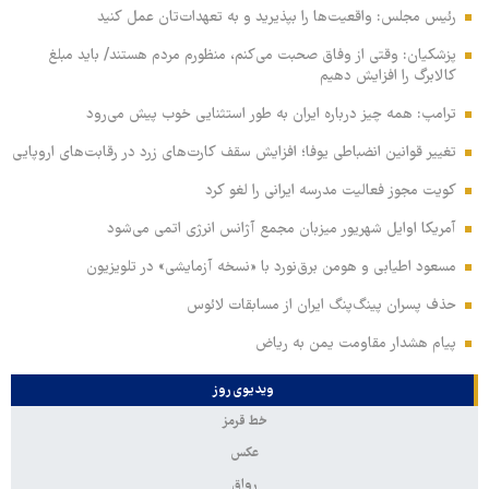
رئیس مجلس: واقعیت‌ها را بپذیرید و به تعهدات‌تان عمل کنید
پزشکیان: وقتی از وفاق صحبت می‌کنم، منظورم مردم هستند/ باید مبلغ
کالابرگ را افزایش دهیم
ترامپ: همه چیز درباره ایران به طور استثنایی خوب پیش می‌رود
تغییر قوانین انضباطی یوفا؛ افزایش سقف کارت‌های زرد در رقابت‌های اروپایی
کویت مجوز فعالیت مدرسه ایرانی را لغو کرد
آمریکا اوایل شهریور میزبان مجمع آژانس انرژی اتمی می‌شود
مسعود اطیابی و هومن برق‌نورد با «نسخه آزمایشی» در تلویزیون
حذف پسران پینگ‌پنگ ایران از مسابقات لائوس
پیام هشدار مقاومت یمن به ریاض
ویدیوی روز
خط قرمز
عکس
رواق