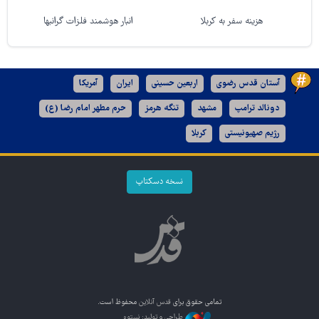
هزینه سفر به کربلا
انبار هوشمند فلزات گرانبها
آستان قدس رضوی
اربعین حسینی
ایران
آمریکا
دونالد ترامپ
مشهد
تنگه هرمز
حرم مطهر امام رضا (ع)
رژیم صهیونیستی
کربلا
نسخه دسکتاپ
تمامی حقوق برای
قدس آنلاین
محفوظ است.
طراحی و تولید: نستوه