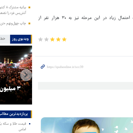
بیانیه
آتش‌بس غزه را تضعی
از قرار، اسامی واجدین شرایط در مرحله دوم مشخص شده و به احتمال زیاد در این مرحله نیز به ۳۰ هزار نفر از
چاپ چهل‌ونهم «تن‌ت
ویدیوی روز
خط 
را
ترامپ نماد فساد، اقتدارگرایی و
۳ میلیون
جنگ‌طلبی است!
پربازدیدترین‌ مطالب
امامی