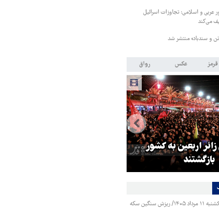
 مشترک ۸ کشور عربی و اسلامی: تجاوزات اسرائیل
ف می‌کند
ن و سندباد» منتشر شد
قرمز
عکس
رواق
 زائر اربعین به کشور
هماهنگی محور مقاومت، آمریکا ر
بازگشتند
در منطقه درمانده کرد
قیمت طلا و سکه یکشنبه ۱۱ مرداد ۱۴۰۵/ ریزش سنگین سکه