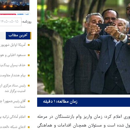
روزنامه:
آخرین مطالب
آمریکا اوایل شهریور
مسعود اطیابی و هومن
حذف پسران پینگ‌پنگ
پیام هشدار مقاومت
امنیت برگزار شد
آقای رئیس‌جمهور! چش
زمان مطالعه: ۱ دقیقه
شماست
ی اعلام کرد: زمان واریز وام بازنشستگان در مرحله
اعلام آمادگی ترکیه ب
 ماه موکول شده است و مسئولان همچنان اقدامات و هماهنگی
ادعای شبکه «الحدث» 