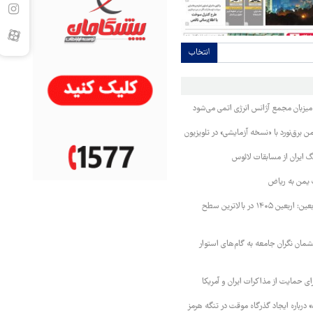
انتخاب
 میزبان مجمع آژانس انرژی اتمی می‌شود
 برق‌نورد با «نسخه آزمایشی» در تلویزیون
 ایران از مسابقات لائوس
 یمن به ریاض
رئیس ستاد مرکزی اربعین: اربعین ۱۴۰۵ در بالاترین سطح
مان نگران جامعه به گام‌های استوار
رای حمایت از مذاکرات ایران و آمریکا
درباره ایجاد گذرگاه موقت در تنگه هرمز