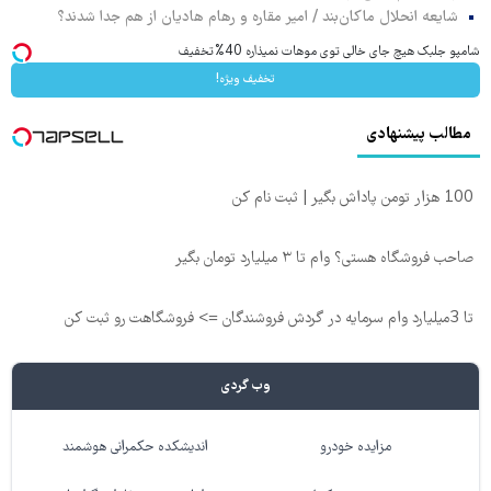
شایعه انحلال ماکان‌بند / امیر مقاره و رهام هادیان از هم جدا شدند؟
شامپو جلبک هیچ جای خالی توی موهات نمیذاره 40%تخفیف
تخفیف ویژه!
مطالب پیشنهادی
100 هزار تومن پاداش بگیر | ثبت نام کن
صاحب فروشگاه هستی؟ وام تا ۳ میلیارد تومان بگیر
تا 3میلیارد وام سرمایه در گردش فروشندگان => فروشگاهت رو ثبت کن
وب گردی
مزایده خودرو
اندیشکده حکمرانی هوشمند