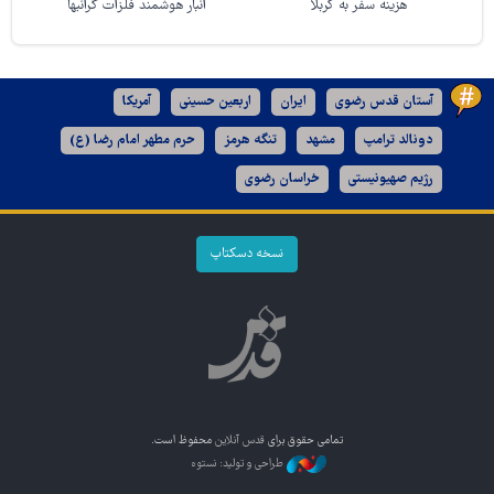
هزینه سفر به کربلا
انبار هوشمند فلزات گرانبها
آستان قدس رضوی
ایران
اربعین حسینی
آمریکا
دونالد ترامپ
مشهد
تنگه هرمز
حرم مطهر امام رضا (ع)
رژیم صهیونیستی
خراسان رضوی
نسخه دسکتاپ
تمامی حقوق برای
قدس آنلاین
محفوظ است.
طراحی و تولید: نستوه