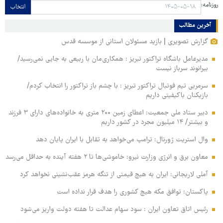
روزنامه:
انتخاب
آخرین مطالب
گزارش تصویری | بازید مسئولان استانی از موسسه قدس
مدیرعامل باشگاه تراکتور تبریز : همکاری‌مان با ربیعی به جایی نمی‌رسید/
بیرانوند سرباز نیست
سرمربی تیم فوتبال تراکتور تبریز : با چشم باز تراکتور را انتخاب کردم/
بازیکنان باکیفیتی داریم
دبیر ستاد ملی جمعیت: اعطای زمین ۲۰۰ متری به خانواده‌های دارای ۳ فرزند
و بیشتر/ ۱۴ میلیون مجرد در کشور داریم
وال‌ استریت ژورنال: ترامپ می‌خواهد به تقابل با ایران پایان دهد
معاون برق و انرژی وزارت نیرو: خاموشی‌ها تا ۲ هفته آینده به حداقل می‌رسد
آملی‌ لاریجانی: ایران به هیچ قیمتی از تنگه هرمز عقب‌نشینی نخواهد کرد
پاکستان: توافق مکه هیچ کشوری را هدف قرار نداده است
رئیس اتاق تعاون ایران : سود سهام عدالت تا هفته دولت واریز می‌شود