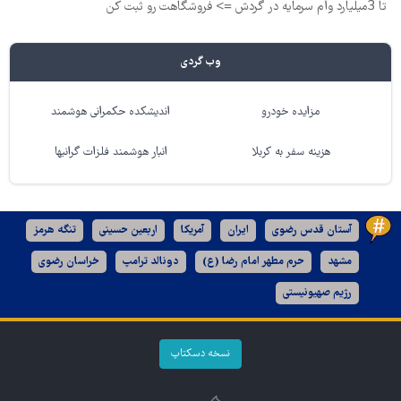
تا 3میلیارد وام سرمایه در گردش => فروشگاهت رو ثبت کن
وب گردی
مزایده خودرو
اندیشکده حکمرانی هوشمند
هزینه سفر به کربلا
انبار هوشمند فلزات گرانبها
آستان قدس رضوی
ایران
آمریکا
اربعین حسینی
تنگه هرمز
مشهد
حرم مطهر امام رضا (ع)
دونالد ترامپ
خراسان رضوی
رژیم صهیونیستی
نسخه دسکتاپ