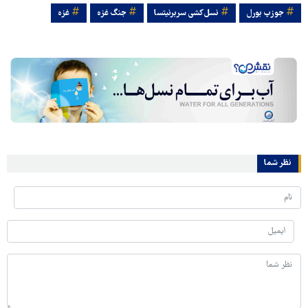
جوزپ بورل
نسل‌کشی سربرنیتسا
جنگ غزه
غزه
نظر شما