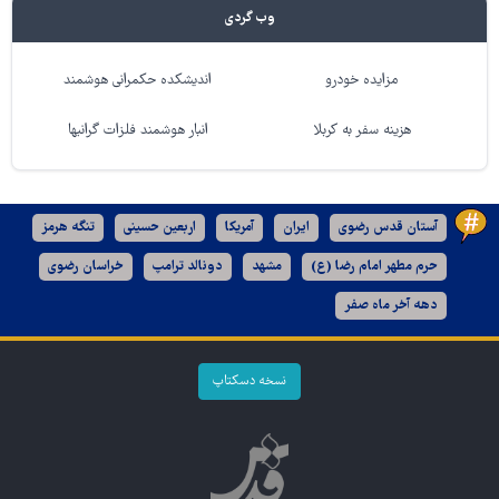
وب گردی
مزایده خودرو
اندیشکده حکمرانی هوشمند
هزینه سفر به کربلا
انبار هوشمند فلزات گرانبها
آستان قدس رضوی
ایران
آمریکا
اربعین حسینی
تنگه هرمز
حرم مطهر امام رضا (ع)
مشهد
دونالد ترامپ
خراسان رضوی
دهه آخر ماه صفر
نسخه دسکتاپ