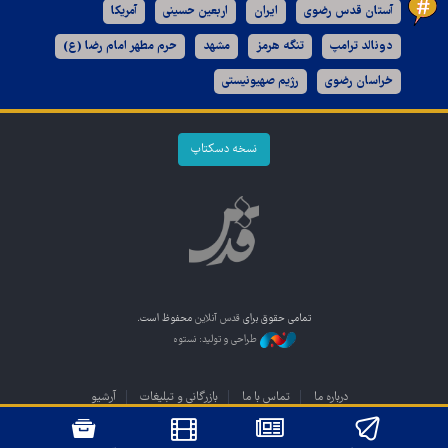
آستان قدس رضوی
ایران
اربعین حسینی
آمریکا
دونالد ترامپ
تنگه هرمز
مشهد
حرم مطهر امام رضا (ع)
خراسان رضوی
رژیم صهیونیستی
نسخه دسکتاپ
تمامی حقوق برای
قدس آنلاین
محفوظ است.
طراحی و تولید: نستوه
درباره ما
تماس با ما
بازرگانی و تبلیغات
آرشیو