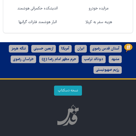
مزایده خودرو
اندیشکده حکمرانی هوشمند
هزینه سفر به کربلا
انبار هوشمند فلزات گرانبها
آستان قدس رضوی
ایران
آمریکا
اربعین حسینی
تنگه هرمز
مشهد
دونالد ترامپ
حرم مطهر امام رضا (ع)
خراسان رضوی
رژیم صهیونیستی
نسخه دسکتاپ