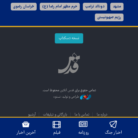
مشهد
دونالد ترامپ
حرم مطهر امام رضا (ع)
خراسان رضوی
رژیم صهیونیستی
نسخه دسکتاپ
تمامی حقوق برای
قدس آنلاین
محفوظ است.
طراحی و تولید: نستوه
درباره ما
تماس با ما
بازرگانی و تبلیغات
آرشیو
اخبار جنگ
روزنامه
فیلم
آخرین اخبار