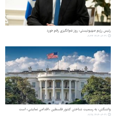
رئیس رژیم صهیونیستی: روز غم‌انگیزی رقم خورد
۱۴۰۴-۰۶-۳۱ ۰۹:۴۴
واشنگتن: به رسمیت شناختن کشور فلسطین «اقدامی نمایشی» است
۱۴۰۴-۰۶-۳۱ ۰۹:۳۸