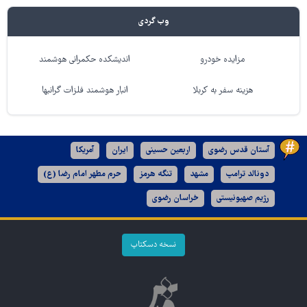
وب گردی
مزایده خودرو
اندیشکده حکمرانی هوشمند
هزینه سفر به کربلا
انبار هوشمند فلزات گرانبها
آستان قدس رضوی
اربعین حسینی
ایران
آمریکا
دونالد ترامپ
مشهد
تنگه هرمز
حرم مطهر امام رضا (ع)
رژیم صهیونیستی
خراسان رضوی
نسخه دسکتاپ