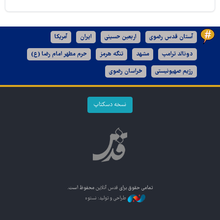
آستان قدس رضوی
اربعین حسینی
ایران
آمریکا
دونالد ترامپ
مشهد
تنگه هرمز
حرم مطهر امام رضا (ع)
رژیم صهیونیستی
خراسان رضوی
نسخه دسکتاپ
تمامی حقوق برای
قدس آنلاین
محفوظ است.
طراحی و تولید: نستوه