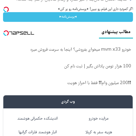
اگر کمردرد داری این فیلم رو ببین! ◗پرسش‌نامه رو پر کن◖
◂پرسش‌نامه▸
مطالب پیشنهادی
خودرو mvm x33 میخوای بفروشی؟ اینجا به سرعت فروش میره
100 هزار تومن پاداش بگیر | ثبت نام کن
❗❗200 میلیون وام❗❗ فقط با احراز هویت
وب گردی
مزایده خودرو
اندیشکده حکمرانی هوشمند
هزینه سفر به کربلا
انبار هوشمند فلزات گرانبها