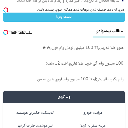
شایعه انحلال ماکان‌بند / امیر مقاره و رهام هادیان از هم جدا شدند؟
چیزی که باعث ضعیف شدن موهات شده، ممکنه جلوی چشمت باشه.
تخفیف ویژه!
مطالب پیشنهادی
هنوز طلا نخریدی؟؟ 100 میلیون تومان وام فوری🔥🔥
100 میلیون وام آنی خرید طلا (بازپرداخت 12 ماهه)
وام بگیر، طلا بخر💰 تا 100 میلیون وام فوری بدون ضامن
وب گردی
مزایده خودرو
اندیشکده حکمرانی هوشمند
هزینه سفر به کربلا
انبار هوشمند فلزات گرانبها