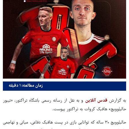
زمان مطالعه: ۱ دقیقه
به گزارش
قدس آنلاین
و به نقل از رسانه رسمی باشگاه تراکتور، «تیبور
حالیلوویچ» هافبک کروات به تراکتور پیوست.
حالیلوویچ ۳۰ ساله که توانایی بازی در پست هافبک دفاعی، میانی و تهاجمی