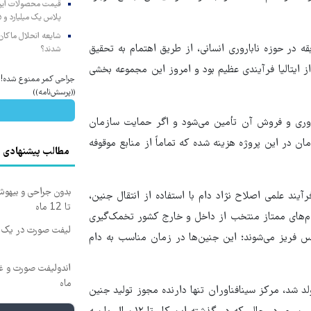
پلاس یک میلیارد و ۹۰۵ میلیون تومان
شایعه انحلال ماکان‌ب
ابقه در حوزه ناباروری انسانی، از طریق اهتمام به تحقیق
شدند؟
 ایتالیا فرآیندی عظیم بود و امروز این مجموعه بخشی
جراحی کمر ممنوع شده! م
((پرسش‌نامه))
ز طریق فناوری و فروش آن تأمین می‌شود و اگر حمایت سازمان
سرعت پیشرفت نمی‌کردیم؛ بیش از ۵۰۰ میلیارد تومان در این پروژه هزینه شده که تماماً از منابع موقوفه
مطالب پیشنهادی
بدون جراحی و بیهو
یند علمی اصلاح نژاد دام با استفاده از انتقال جنین،
تا 12 ماه
ام‌های ممتاز منتخب از داخل و خارج کشور تخمک‌گیری
لیفت صورت در یک ج
س فریز می‌شوند؛ این جنین‌ها در زمان مناسب به دام
ماه
با این روش متولد شد، مرکز سینافناوران تنها دارنده مجوز تولید جنین