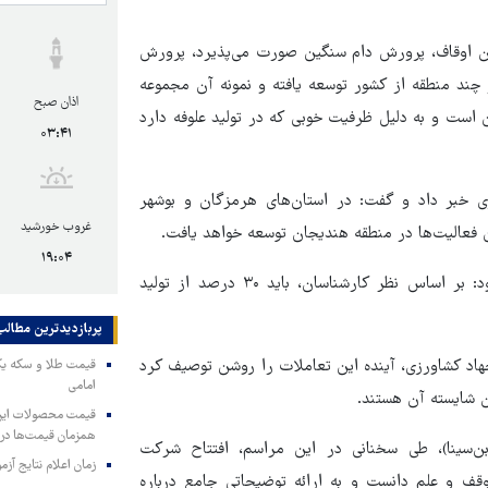
ن اوقاف، پرورش دام سنگین صورت می‌پذیرد، پرورش
 چند منطقه از کشور توسعه یافته و نمونه آن مجموعه
اذان صبح
 است و به دلیل ظرفیت خوبی که در تولید علوفه دارد
۰۳:۴۱
ری خبر داد و گفت: در استان‌های هرمزگان و بوشهر
غروب خورشید
ن فعالیت‌ها در منطقه هندیجان توسعه خواهد یافت.
۱۹:۰۴
وی با اشاره به ظرفیت‌های اقلیمی خلیج فارس و دریای عمان، افزود: بر اساس نظر کارشناسان، باید ۳۰ درصد از تولید
پربازدیدترین‌ مطالب
جهاد کشاورزی، آینده این تعاملات را روشن توصیف کرد
امامی
 شایسته آن هستند.
همزمان قیمت‌ها در ب
بن‌سینا)، طی سخنانی در این مراسم، افتتاح شرکت
زمان اعلام نتایج آ
 وقف و علم دانست و به ارائه توضیحاتی جامع درباره