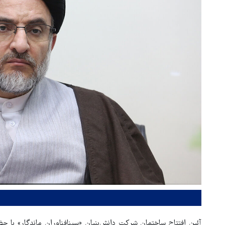
آئین افتتاح ساختمان شرکت دانش‌بنیان «سینافناوران ماندگار» با 