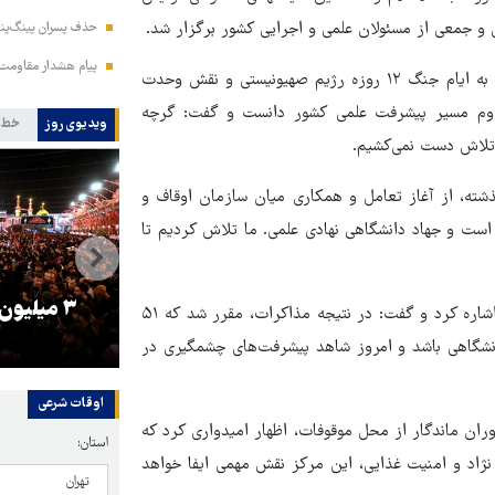
 و جمعی از مسئولان علمی و اجرایی کشور برگزار شد.
حذف پسران پینگ‌پنگ
پیام هشدار مقاومت
حجت‌الاسلام خاموشی در ابتدای سخنان خود در این مراسم با اشاره به ایام جنگ ۱۲ روزه رژیم صهیونیستی و نقش وحدت
تداوم مسیر پیشرفت علمی کشور دانست و گفت: گرچه
ویدیوی روز
خط 
و تلاش دست نمی‌کشیم.
ذشته، از آغاز تعامل و همکاری میان سازمان اوقاف و
 است و جهاد دانشگاهی نهادی علمی. ما تلاش کردیم تا
را
ترامپ نماد فساد، اقتدارگرایی و
۳ میلیون
حجت الاسلام خاموشی در ادامه به سهم‌بندی مشارکت در این طرح اشاره کرد و گفت: در نتیجه مذاکرات، مقرر شد که ۵۱
جنگ‌طلبی است!
 ۴۹ درصد متعلق به جهاد دانشگاهی باشد و امروز شاهد پیشرفت‌های چشمگیری در
اوقات شرعی
ان ماندگار از محل موقوفات، اظهار امیدواری کرد که
استان:
 نژاد و امنیت غذایی، این مرکز نقش مهمی ایفا خواهد