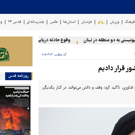
رهنگ
ورزش
رواق
خراسان
استان‌ها
عکس
چندرسانه‌ای
قدس ۲۴
وی
 به دو منطقه در لبنان
وقوع حادثه دریایی در سواحل عمان
سخن
کد مطلب:
۱۰۸۰۹۰۲
ر قرار دادیم
روزنامه قدس
ناوری، تأکید کرد: وقف و دانش می‌توانند در کنار یکدیگر،