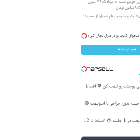
قیمت محصولات ایران خودرو شنبه ۱۰ مرداد ۱۴۰۵/ سورن
ند / امیر مقاره و رهام هادیان از هم جدا
یخوای کمرت رو در منزل درمان کنی؟
◂پرسش‌نامه▸
شی پوستت رو لیفت کن 💖 اقساط
لسه بدون جراحی با اندولیفت 🟢
اندولیفت صورت و غبغب در 1 جلسه 💳 اقساط تا 12