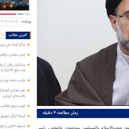
روزنامه:
آخرین مطالب
مراکز فرماندهی نیر
رئیس مجلس: واقعیت‌ه
پزشکیان: وقتی از و
باید مبلغ کالابرگ را
ترامپ: همه چیز دربا
تغییر قوانین انضباط
رقابت‌های اروپایی
کویت مجوز فعالیت مد
زمان مطالعه: ۴ دقیقه
آمریکا اوایل شهریور
مسعود اطیابی و هومن
حضور حجت‌الاسلام والمسلمین سیدمهدی خاموشی، رئیس