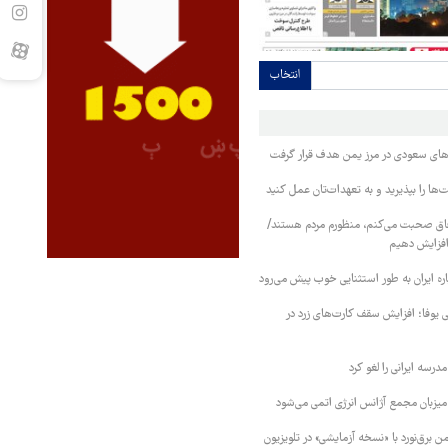
انتخاب
وهای سعودی در مرز یمن هدف قرار گرفت
ا را بپذیرید و به تعهدات‌تان عمل کنید
فاق صحبت می‌کنم، منظورم مردم هستند/
 افزایش دهیم
ره ایران به طور استثنایی خوب پیش می‌رود
ی یوفا؛ افزایش سقف کارت‌های زرد در
رسه ایرانی را لغو کرد
 میزبان مجمع آژانس انرژی اتمی می‌شود
 برق‌نورد با «نسخه آزمایشی» در تلویزیون