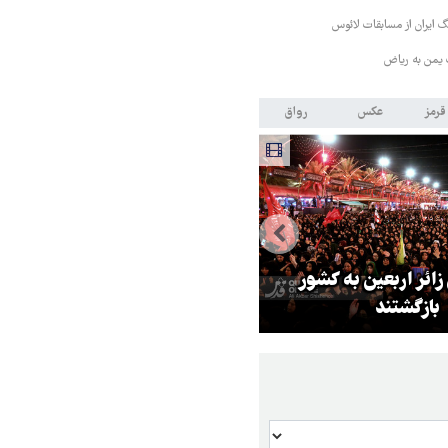
 ایران از مسابقات لائوس
 یمن به ریاض
قرمز
عکس
رواق
 زائر اربعین به کشور
هماهنگی محور مقاومت، آمریکا ر
بازگشتند
در منطقه درمانده کرد