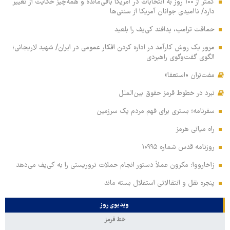
کمتر از ۱۰۰ روز به انتخابات در آمریکا باقی‌مانده و همه‌چیز حکایت از تغییر
دارد/ ناامیدی جوانان آمریکا از سنتی‌ها
حماقت ترامپ، پدافند کی‌یف را بلعید
مرور یک روش کارآمد در اداره کردن افکار عمومی در ایران/ شهید لاریجانی؛
الگوی گفت‌وگوی راهبردی
مفت‌بَران «استعفا»
نبرد در خطوط قرمز حقوق بین‌الملل
سفرنامه؛ بستری برای فهم مردم یک سرزمین
راه میانی هرمز
روزنامه قدس شماره ۱۰۹۹۵
زاخارووا: مکرون عملاً دستور انجام حملات تروریستی را به کی‌یف می‌دهد
پنجره‌ نقل و انتقالاتی استقلال بسته ماند
ویدیوی روز
خط قرمز