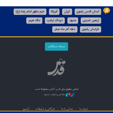
آستان قدس رضوی
ایران
آمریکا
حرم مطهر امام رضا (ع)
اربعین حسینی
مشهد
دونالد ترامپ
تنگه هرمز
خراسان رضوی
دهه آخر ماه صفر
نسخه دسکتاپ
تمامی حقوق برای
قدس آنلاین
محفوظ است.
طراحی و تولید: نستوه
درباره ما
تماس با ما
بازرگانی و تبلیغات
آرشیو