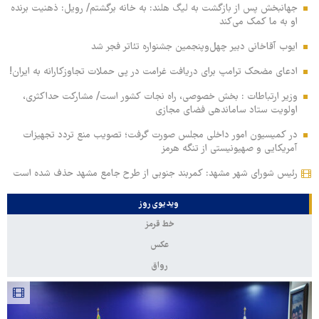
جهانبخش پس از بازگشت به لیگ هلند: به خانه برگشتم/ رویل: ذهنیت برنده
او به ما کمک می‌کند
ایوب آقاخانی دبیر چهل‌وپنجمین جشنواره تئاتر فجر شد
ادعای مضحک ترامپ برای دریافت غرامت در پی حملات تجاوزکارانه به ایران!
وزیر ارتباطات : بخش خصوصی، راه نجات کشور است/ مشارکت حداکثری،
اولویت ستاد ساماندهی فضای مجازی
در کمیسیون امور داخلی مجلس صورت گرفت؛ تصویب منع تردد تجهیزات
آمریکایی و صهیونیستی از تنگه هرمز
رئیس شورای شهر مشهد: کمربند جنوبی از طرح جامع مشهد حذف شده است
ویدیوی روز
خط قرمز
عکس
رواق