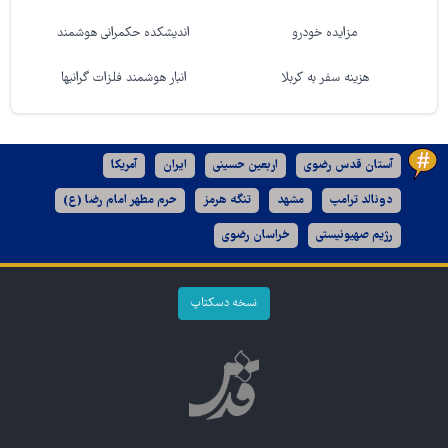
مزایده خودرو
اندیشکده حکمرانی هوشمند
هزینه سفر به کربلا
انبار هوشمند فلزات گرانبها
آستان قدس رضوی
اربعین حسینی
ایران
آمریکا
دونالد ترامپ
مشهد
تنگه هرمز
حرم مطهر امام رضا (ع)
رژیم صهیونیستی
خراسان رضوی
نسخه دسکتاپ