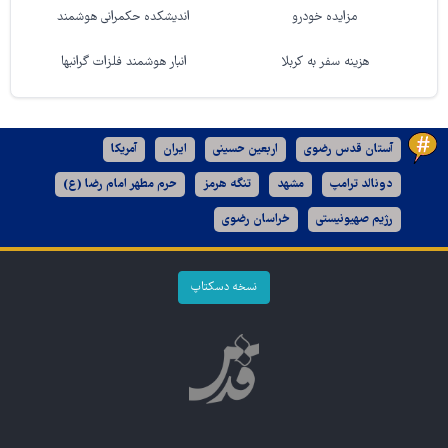
مزایده خودرو
اندیشکده حکمرانی هوشمند
هزینه سفر به کربلا
انبار هوشمند فلزات گرانبها
آستان قدس رضوی
اربعین حسینی
ایران
آمریکا
دونالد ترامپ
مشهد
تنگه هرمز
حرم مطهر امام رضا (ع)
رژیم صهیونیستی
خراسان رضوی
نسخه دسکتاپ