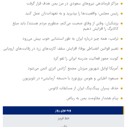
مراکز فرماندهی نیروهای سعودی در مرز یمن هدف قرار گرفت
رئیس مجلس: واقعیت‌ها را بپذیرید و به تعهدات‌تان عمل کنید
پزشکیان: وقتی از وفاق صحبت می‌کنم، منظورم مردم هستند/ باید مبلغ
کالابرگ را افزایش دهیم
ترامپ: همه چیز درباره ایران به طور استثنایی خوب پیش می‌رود
تغییر قوانین انضباطی یوفا؛ افزایش سقف کارت‌های زرد در رقابت‌های اروپایی
کویت مجوز فعالیت مدرسه ایرانی را لغو کرد
آمریکا اوایل شهریور میزبان مجمع آژانس انرژی اتمی می‌شود
مسعود اطیابی و هومن برق‌نورد با «نسخه آزمایشی» در تلویزیون
حذف پسران پینگ‌پنگ ایران از مسابقات لائوس
پیام هشدار مقاومت یمن به ریاض
ویدیوی روز
خط قرمز
عکس