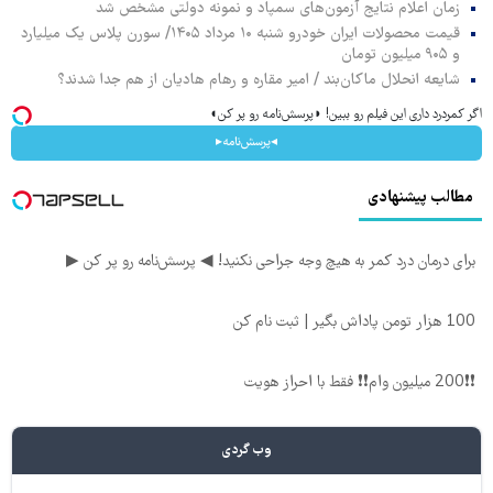
زمان اعلام نتایج آزمون‌های سمپاد و نمونه دولتی مشخص شد
قیمت محصولات ایران خودرو شنبه ۱۰ مرداد ۱۴۰۵/ سورن پلاس یک میلیارد
و ۹۰۵ میلیون تومان
شایعه انحلال ماکان‌بند / امیر مقاره و رهام هادیان از هم جدا شدند؟
اگر کمردرد داری این فیلم رو ببین! ◗پرسش‌نامه رو پر کن◖
◂پرسش‌نامه▸
مطالب پیشنهادی
برای درمان درد کمر به هیچ وجه جراحی نکنید! ◀ پرسش‌نامه رو پر کن ▶
100 هزار تومن پاداش بگیر | ثبت نام کن
❗❗200 میلیون وام❗❗ فقط با احراز هویت
وب گردی