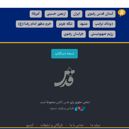
آستان قدس رضوی
ایران
اربعین حسینی
آمریکا
دونالد ترامپ
مشهد
تنگه هرمز
حرم مطهر امام رضا (ع)
رژیم صهیونیستی
خراسان رضوی
نسخه دسکتاپ
تمامی حقوق برای
قدس آنلاین
محفوظ است.
طراحی و تولید: نستوه
درباره ما
تماس با ما
بازرگانی و تبلیغات
آرشیو