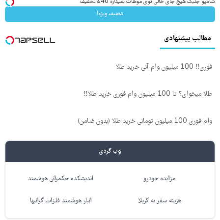
شامپو جلبک هیچ جای خالی توی موهات نمیذاره 40%تخفیف
تخفیف ویژه!
مطالب پیشنهادی
فوری‼️ 100 میلیون وام آنی خرید طلا
طلا میخوای؟ تا 100 میلیون وام فوری خرید طلا‼️
وام فوری 100 میلیون تومانی خرید طلا (بدون ضامن)
وب گردی
مزایده خودرو
اندیشکده حکمرانی هوشمند
هزینه سفر به کربلا
انبار هوشمند فلزات گرانبها