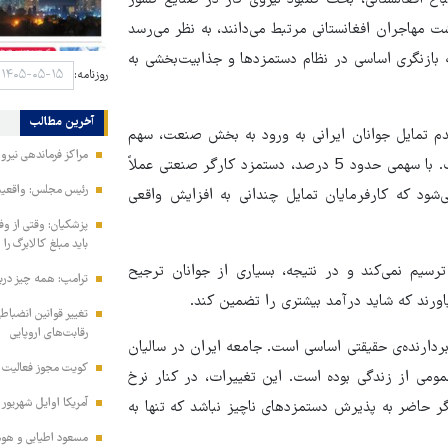
اع افغانستانی، بحث کمبود نیروی کار در صنایع کشور
 مهاجران افغانستانی مرتبط می‌دانند، به نظر می‌رسد
 به بازنگری اساسی در نظام دستمزدها و جذابیت‌بخشی به
روزنامه:
آخرین مطالب
عدم تمایل جوانان ایرانی به ورود به بخش صنعت، سهم
مراکز فرماندهی نیر
بسیار ناچیز دستمزد نیروی کار در هزینه تمام شده تولید صنعتی است. با سهمی حدود 5 درصد، دستمزد کارگر صنعتی عملاً
رئیس مجلس: واقعیت‌ه
‌شود که کارفرمایان تمایل چندانی به افزایش واقعی
پزشکیان: وقتی از و
باید مبلغ کالابرگ را
رسیم نمی‌کند و در نتیجه، بسیاری از جوانان ترجیح
ترامپ: همه چیز دربا
ورند که شاید درآمد بیشتری را تضمین کند.
تغییر قوانین انضباط
رقابت‌های اروپایی
ربردارنده‌ی حقیقتی اساسی است. جامعه ایران در سالیان
کویت مجوز فعالیت مد
ومی از زندگی بوده است. این تغییرات، در کنار نرخ
آمریکا اوایل شهریور
ر حاضر به پذیرش دستمزدهای ناچیز نباشد که تنها به
مسعود اطیابی و هومن