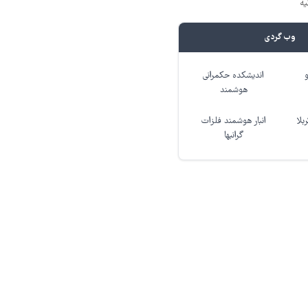
یه
وب گردی
اندیشکده حکمرانی
هوشمند
بلا
انبار هوشمند فلزات
گرانبها