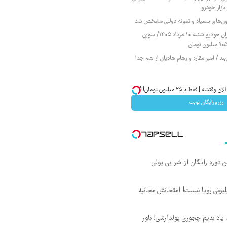
ازار خودرو
زمون‌های سمپاد و نمونه دولتی مشخص شد
قیمت محصولات ایران خودرو شنبه ۱۰ مرداد ۱۴۰۵/ سورن
ند / امیر مقاره و رهام هادیان از هم جدا
| فقط با ۲۵ میلیون تومان!!!
رزرورایگان نوبت
ن دوره رایگان از شر بی پولی
د ماهی 800 میلیونی رویا نیست! امتحانش مجانیه
یاد بدیم چجوری پولدارشی! باور