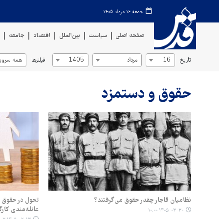
جمعه ۱۶ مرداد ۱۴۰۵
صفحه اصلی
سیاست
بین‌الملل
اقتصاد
جامعه
ف
تاریخ
فیلترها
16
مرداد
1405
همه سروی
حقوق و دستمزد
نظامیان قاجار چقدر حقوق می‌گرفتند؟
تحول در حقوق و
عائله‌مندی کارگ
۱۴۰۵-۰۳-۳۰ ۱۰:۰۰