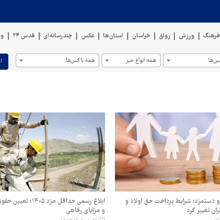
رهنگ
ورزش
رواق
خراسان
استان‌ها
عکس
چندرسانه‌ای
قدس ۲۴
وی
س‌ها
همه انواع خبر
همه باکس‌ها
ا
 دستمزد؛ شرایط پرداخت حق اولاد و
ابلاغ رسمی حداقل مزد ۴۰۵
ران تغییر کرد
و مزایای رفاهی