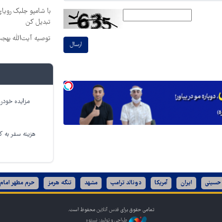
با شامپو جلبک رویا
تبدیل کن
توصیه آیت‌الله بهج
ارسال
مزایده خودرو
هزینه سفر به کر
 حسینی
ایران
آمریکا
دونالد ترامپ
مشهد
تنگه هرمز
حرم مطهر امام
تمامی حقوق برای
قدس آنلاین
محفوظ است.
طراحی و تولید: نستوه