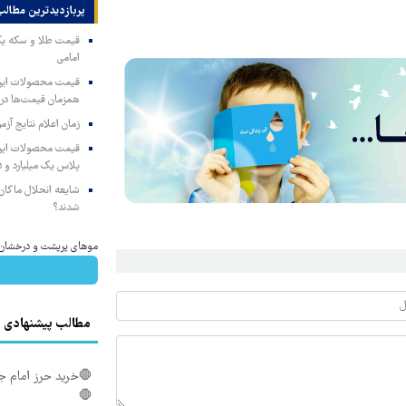
پربازدیدترین‌ مطالب
امامی
همزمان قیمت‌ها در ب
زمان اعلام نتایج آ
پلاس یک میلیارد و ۹۰۵ میلیون تومان
شایعه انحلال ماکان‌ب
شدند؟
موهای پرپشت و درخشان 
مطالب پیشنهادی
🛑خرید حرز امام جو
🛑