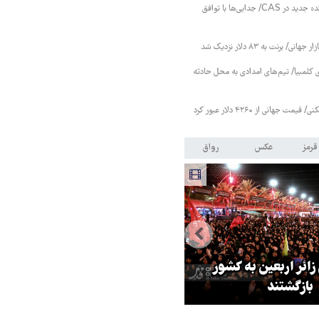
پرسپولیس بدون پرونده جدید در CAS/ جدایی‌ها با توافق
 برنت به ۸۳ دلار نزدیک شد
 کلمبیا/ تیم‌های امدادی به محل حادثه
 جهانی از ۴۲۶۰ دلار عبور کرد
قرمز
عکس
رواق
 کشور
هماهنگی محور مقاومت، آمریکا را
ترامپ
در منطقه درمانده کرد