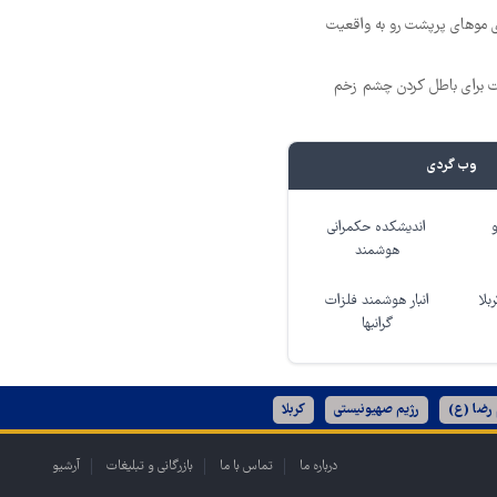
ی موهای پرپشت رو به واقعیت
ت برای باطل کردن چشم زخم
وب گردی
اندیشکده حکمرانی
هوشمند
بلا
انبار هوشمند فلزات
گرانبها
 رضا (ع)
رژیم صهیونیستی
کربلا
درباره ما
تماس با ما
بازرگانی و تبلیغات
آرشیو