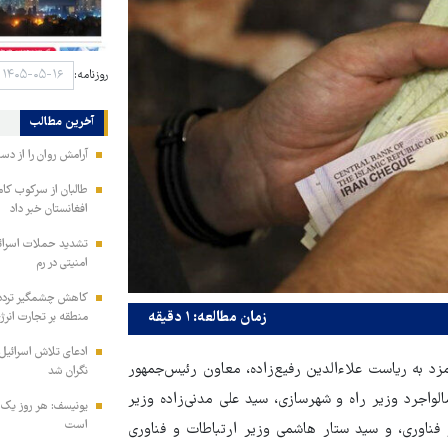
روزنامه:
آخرین مطالب
آرامش روان را از دس
طالبان از سرکوب کام
افغانستان خبر داد
تشدید حملات اسرائی
امنیتی در رم
کاهش چشمگیر تردد ن
زمان مطالعه: ۱ دقیقه
منطقه بر تجارت انرژ
ادعای تلاش اسرائیل
 به ریاست علاءالدین رفیع‌زاده، معاون رئیس‌جمهور
نگران شد
واجرد وزیر راه و شهرسازی، سید علی مدنی‌زاده وزیر
یونیسف: هر روز یک 
است
فناوری، و سید ستار هاشمی وزیر ارتباطات و فناوری