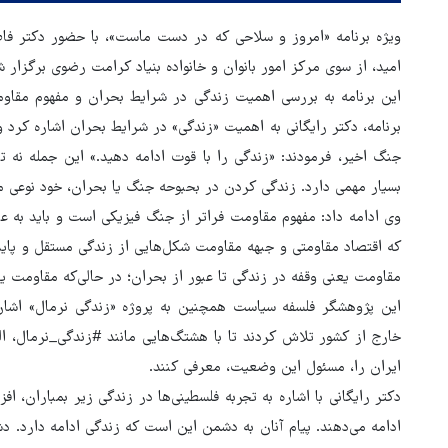
ویژه برنامه «امروز و سلاحی که در دست ماست»، با حضور دکتر فاط
امید، از سوی مرکز امور بانوان و خانواده بنیاد کرامت رضوی برگزار ش
این برنامه به بررسی اهمیت زندگی در شرایط بحران و مفهوم مقاو
برنامه، دکتر رایگانی به اهمیت «زندگی» در شرایط بحران اشاره کرد و
جنگ اخیر، فرمودند: «زندگی را با قوت ادامه دهید.» این جمله نه ت
بسیار مهمی دارد. زندگی کردن در بحبوحه جنگ یا بحران، خود نوعی 
وی ادامه داد: مفهوم مقاومت فراتر از جنگ فیزیکی است و باید به عن
که اقتصاد مقاومتی و جبهه مقاومت شکل‌هایی از زندگی مستقل و پاید
مقاومت یعنی وقفه در زندگی تا عبور از بحران؛ در حالی‌که مقاومت یع
خارج از کشور تلاش کردند تا با هشتگ‌هایی مانند #زندگی_نرمال، ال
ایران را، مسئول این وضعیت، معرفی کنند.
ور مقاومت، آمریکا را
ترامپ نماد فساد، اقتدارگرایی 
دکتر رایگانی با اشاره به تجربه فلسطینی‌ها در زندگی زیر بمباران، افز
طقه درمانده کرد
جنگ‌طلبی است!
ادامه می‌دهند. پیام آنان به دشمن این است که زندگی ادامه دارد. دش