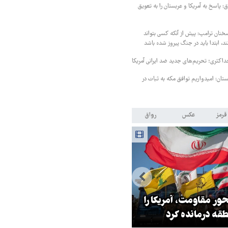
 پاسخ به آمریکا و عربستان را به تعویق
خنان ترامپ: پیش از آنکه کسی بتواند
د، ابتدا باید در جنگ پیروز شده باشد
داکثری؛ تحریم‌های جدید ضد ایرانی آمریکا
ستان: امیدواریم توافق مکه به ثبات در
قرمز
عکس
رواق
ر مقاومت، آمریکا را
ترامپ نماد فساد، اقتدارگرایی و
طقه درمانده کرد
جنگ‌طلبی است!