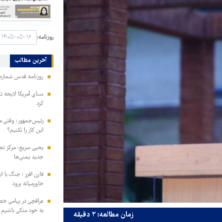
روزنامه:
آخرین مطالب
روزنامه قدس شماره ۱۰۹۹۶
سنای آمریکا لایحه ت
کرد
رئیس‌جمهور: وقتی می
این کار را نکنیم؟
یحیی سریع: مرکز تج
جدید یمنی‌ها
فارن افرز : جنگ با ا
خاورمیانه برود
عراقچی در پیامی خط
به خود متکی باشیم و
زمان مطالعه: ۲ دقیقه