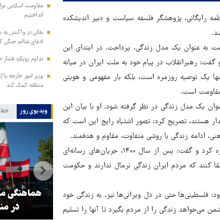
مقاومت اسلامی عراق:
انداختیم
مه رایگانی، پژوهشگر فلسفه سیاست و دبیر اندیشکده
د.
بقائی در واکنش به س
ادعای غنائم جنگی کن
مت به عنوان یک مدل زندگی، پرداخت. در ابتدای این
تداوم رویکرد فشار ح
 گفت: رهبرانقلاب در پیام خود به ملت ایران در میانه
وزیر امور خارجه پاک
نها یک توصیه روزمره است، بلکه بار مفهومی و هویتی
منطقه کمک کند
مقاومت است.
وان یک مدل زندگی در نظر گرفته شود. او با بیان این
ویدیوی روز
خط 
ار هستند، تصریح کرد: تصور اشتباه رایج این است که
نی، ادامه زندگی با روشی متفاوت، مقاوم و هدفمند.
این پژوهشگر فلسفه سیاست همچنین به پروژه «زندگی نرمال» اشاره کرد و گفت: پس از سال ۱۴۰۰، جریان‌های رسانه‌ای
قا کنند که مردم ایران زندگی نرمال ندارند و حکومت
و
۳ میلیون زائر اربعین به کشور
هماهنگی محو
ود: فلسطینی‌ها حتی در دل ویرانی‌ها نیز، به زندگی خود
بازگشتند
در من
من می‌خواهد زندگی را از مردم بگیرد تا آنها را تسلیم