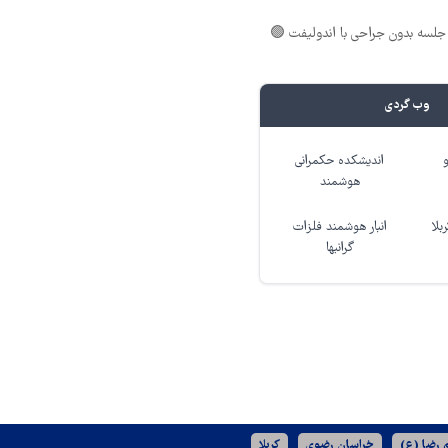
لسه بدون جراحی با اندولیفت 🟢
وب گردی
اندیشکده حکمرانی
هوشمند
بلا
انبار هوشمند فلزات
گرانبها
 رضا (ع)
خراسان رضوی
کربلا