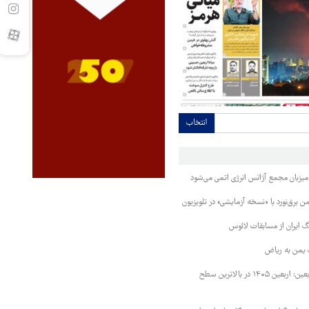
انتخاب
 میزبان مجمع آژانس انرژی اتمی می‌شود
 برق‌نورد با «نسخه آزمایشی» در تلویزیون
 ایران از مسابقات لائوس
 یمن به ریاض
رئیس ستاد مرکزی اربعین: اربعین ۱۴۰۵ در بالاترین سطح