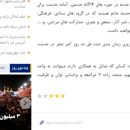
آقای رئیس‌جمهور! چش
حسین رضائی با بیان اینکه حدود ۲۵هزار خدمه در حوزه های ۱۴گانه خدمتی، آماده خدمت برای
شماست
 صفر ۱۴۰۴شدند، اظهار کرد: ۴۰ درصد این خدمه خانم هستند که در گروه های ستادی، فرهنگی،
اعلام آمادگی ترکیه ب
ر، نشر آثار، سمعی و بصری، مشارکت های مردمی، و.....
ادعای شبکه «الحدث» 
واهند داشت.
بیانیه
آتش‌بس غزه را تضعی
 ریزی زمان بندی شده طی ده روز آخر صفر در خدمت
چاپ چهل‌ونهم «تن‌ت
کسانی که تمایل به همکاری دارند میتوانند به واحد
ویدیوی روز
خط 
جذب نیرو جمعیت خدمتگزار واقع در مشهد میدان شهدا خیابان شهید محمد زاده ۷ مراجعه و براساس توان و ظرفیت
را
ترامپ نماد فساد، اقتدارگرایی و
۳ میلیون
جنگ‌طلبی است!