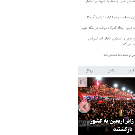
مان نگران جامعه به گام‌های استوار
رای حمایت از مذاکرات ایران و آمریکا
درباره ایجاد گذرگاه موقت در تنگه هرمز
 مشترک ۸ کشور عربی و اسلامی: تجاوزات اسرائیل
ف می‌کند
ن و سندباد» منتشر شد
قرمز
عکس
رواق
 زائر اربعین به کشور
هماهنگی محور مقاومت، آمریکا ر
بازگشتند
در منطقه درمانده کرد