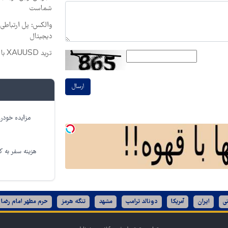
شماست
والکس: پل ارتباطی ش
دیجیتال
ترید XAUUSD با اسپرد از صفر پیپ
ارسال
مزایده خودرو
هزینه سفر به کر
ی
ایران
آمریکا
دونالد ترامپ
مشهد
تنگه هرمز
حرم مطهر امام رضا 