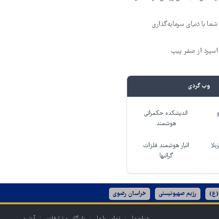
ما با دنیای سرمایه‌گذاری
وب گردی
اندیشکده حکمرانی
هوشمند
بلا
انبار هوشمند فلزات
گرانبها
(ع)
رژیم صهیونیستی
خراسان رضوی
درباره ما
تماس با ما
بازرگانی و تبلیغات
آرشیو