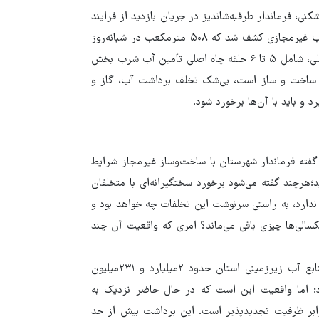
نی، فرماندار طرقبه‌شاندیز در جریان بازدید از فرایند
کشف این انشعاب غیرمجاز به خبرنگار قدس خراسان می‌گوید: انشعاب غیرمجازی کشف شد که ۵۰۸ مترمکعب در شبانه‌روز
برابر مصرف ۴ هزار و ۲۰۰ نفر در یک روز، آب از خط ۲۵۰ شبکه اصلی، شامل ۵ تا ۶ حلقه چاه اصلی تأمین آب شرب بخش
ف ساخت و ساز است، بی‌شک تخلف برداشت آب، گاز و
و باید با آن‌ها برخورد شود.
گفته فرماندار شهرستان با ساخت‌وساز غیرمجاز شرایط
د؛هرچند گفته می‌شود برخورد سختگیرانه‌ای با متخلفان
 ندارد، به راستی سرنوشت این تخلفات چه خواهد بود و
سالی‌ها چیزی باقی می‌ماند؟ امری که واقعیت آن چند
محمدعلی نعمت‌نژاد عنوان کرده است: حجم واقعی تجدیدپذیری منابع آب زیرزمینی استان حدود ۲میلیارد و ۲۳۱میلیون
؛ اما واقعیت این است که در حال حاضر نزدیک به
رابر ظرفیت تجدیدپذیر است. این برداشت بیش از حد