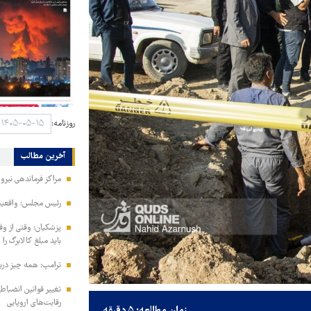
روزنامه:
آخرین مطالب
مراکز فرماندهی نیر
رئیس مجلس: واقعیت‌ه
پزشکیان: وقتی از و
باید مبلغ کالابرگ را
ترامپ: همه چیز دربا
تغییر قوانین انضباط
رقابت‌های اروپایی