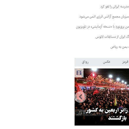
رسه ایرانی را لغو کرد
 میزبان مجمع آژانس انرژی اتمی می‌شود
 برق‌نورد با «نسخه آزمایشی» در تلویزیون
 ایران از مسابقات لائوس
 یمن به ریاض
قرمز
عکس
رواق
 زائر اربعین به کشور
هماهنگی محور مقاومت، آمریکا ر
بازگشتند
در منطقه درمانده کرد