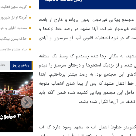
زمان مطالعه: ۵ دقیقه
کویت مجوز فعالیت مد
آمریکا اوایل شهریور
تمع ویلایی غیرمجاز، بدون پروانه و خارج از بافت
مسعود اطیابی و هومن
ابات غیرمجاز شرکت آبفا مشهد در رصد خط لوله‌ها و
که در نبود انشعابات قانونی آب، از سرسبزی و آبادی
حذف پسران پینگ‌پنگ
پیام هشدار مقاومت
 مشهد، به مکانی رها شده رسیدیم که وسط یک منطقه
 شدم و از نزدیک استخرها و درختان سرسبز را دیدم
ویدیوی روز
خط 
های این مجتمع بود. به رصد بیشتر پرداختیم. ابتدا
ز خط انتقال مشهد که پس از پیدا شدن انشعاب متوجه
 داخل این مجتمع ویلایی کشیده شده ضمن آنکه باید
تخلف در آن‌ها تکرار شده باشد.
را
ترامپ نماد فساد، اقتدارگرایی و
۳ میلیون
جنگ‌طلبی است!
ی درک بهتر مطلب باید گفته شود از مشهد تا گلبهار حدود ۶۰ کیلومتر خطوط انتقال آب به مشهد وجود دارد که آب