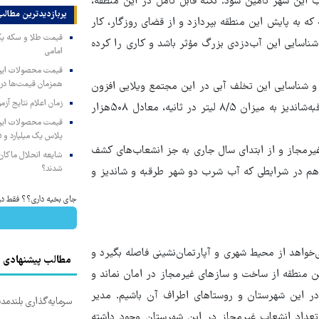
ب این شهر تأمین شود. نکته قابل تأمل در این منطقه،
پربازدیدترین‌ مطالب
 که به پایش این منطقه بپردازد و از قضای روزگار، کار
ناسایی این آب‌دزدی بزرگ مؤثر باشد و کاری را کرده
امامی
همزمان قیمت‌ها در ب
 و شناسایی این تخلف آبی در این مجتمع ویلایی افزون
زمان اعلام نتایج آ
بر ۶۰ باغ‌ویلای غیرمجاز شناسایی شده که از خط انتقال اصلی آب طرقبه‌شاندیز به میزان ۸/۵ لیتر در ثانیه، معادل ۵۰۸هزار
پلاس یک میلیارد و ۹۰۵ میلیون تومان
لهی سال گذشته در طرقبه و شاندیز ۷۰۰ انشعاب غیرمجاز و از ابتدای سال جاری به جز انشعاب‌های کشف
شایعه انحلال ماکان‌ب
شدند؟
 شناسایی شده؛ آن هم در شرایطی که آب شرب دو شهر طرقبه و شاندیز و
جای بخیه داری؟؟ فقط در 3 هفته ترمیمش کن!
اهد از محیط شهری و آپارتمان‌نشینی فاصله بگیرد و
مطالب پیشنهادی
ن منطقه از ساخت و سازهای غیرمجاز در امان نماند و
 در این شهرستان و روستاهای اطراف آن باشیم. مدیر
سرمایه‌گذاری بلندمدت
ه تعداد انشعاب غیرمجاز در این شهرستان وجود داشته