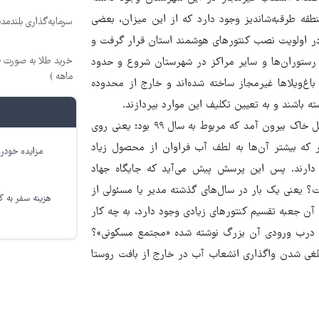
د گذشته حدود ۳۰هزار باغ‌ویلا در منطقه طرقبه‌شاندیز وجود دارد که از این میزان، بعضی
سرمایه‌گذاری بلندمدت
 در اولویت نصب کنتورهای هوشمند استان قرار گرفت و
اقامتگاه‌ها، رستوران‌ها و سایر مراکز در شهرستان شروع و حدود
ماهه )
ین باغ‌ویلاها غیرمجاز ساخته شده‌اند و خارج از محدوده
ه باشند و به تعیین تکلیف این موارد بپردازند.
نکته قابل توجه در جریان این عملیات این بود که لوله‌های آبی از داخل خاک بیرون آمد که مربوط به سال ۹۹ بود؛ یعنی روی
 که بیشتر آن‌ها به لطف آب فراوان از محصول زیاد
مزایده خودرو
ارند. پس این پرسش پیش می‌آید که جایگاه جهاد
؟ یعنی یک بار در سال‌های گذشته مدیر یا مسئولی از
هزینه سفر به کر
ی آن جعبه تقسیم کنتورهای زیادی وجود دارد، به چه کار
روی درب ورودی آن بزرگ نوشته شده «مجتمع مسکونی»؟
سکونی است، آب خود را با توجه به ماده ۴ قانون ملغی شدن واگذاری انشعاب آب در خارج از بافت روستا