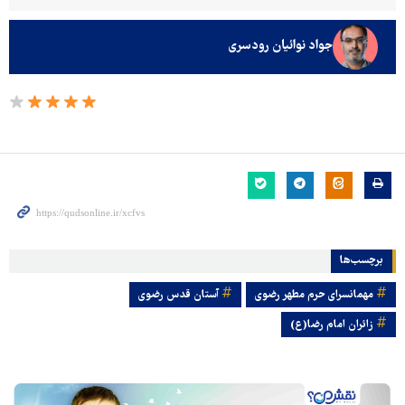
جواد نوائیان رودسری
برچسب‌ها
مهمانسرای حرم مطهر رضوی
آستان قدس رضوی
زائران امام رضا(ع)