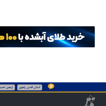
آستان قدس رضوی
اربعین حسین