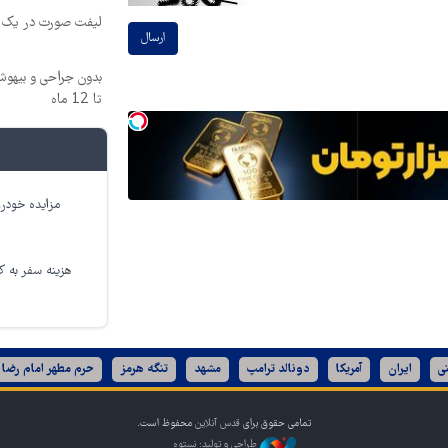
لیفت صورت در یک ج
ارسال
بدون جراحی و بیهو
تا 12 ماه
مزایده خودرو
هزینه سفر به کر
ی
ایران
آمریکا
دونالد ترامپ
مشهد
تنگه هرمز
حرم مطهر امام رضا 
تمامی حقوق برای
قدس آنلاین
محفوظ است.
طراحی و تولید: نستوه