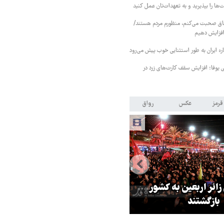
ا را بپذیرید و به تعهدات‌تان عمل کنید
فاق صحبت می‌کنم، منظورم مردم هستند/
 افزایش دهیم
ره ایران به طور استثنایی خوب پیش می‌رود
ی یوفا؛ افزایش سقف کارت‌های زرد در
قرمز
عکس
رواق
 زائر اربعین به کشور
هماهنگی محور مقاومت، آمریکا ر
بازگشتند
در منطقه درمانده کرد