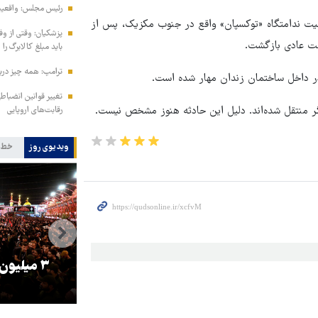
رئیس مجلس: واقعیت‌ه
عالیت ندامتگاه «توکسپان» واقع در جنوب مکزیک، پس از
پزشکیان: وقتی از و
باید مبلغ کالابرگ را
ترامپ: همه چیز دربا
ر داخل ساختمان زندان مهار شده است.
تغییر قوانین انضباط
گر منتقل شده‌اند. دلیل این حادثه هنوز مشخص نیست.
رقابت‌های اروپایی
ویدیوی روز
خط 
را
ترامپ نماد فساد، اقتدارگرایی و
۳ میلیون
جنگ‌طلبی است!