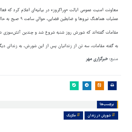
معاونت امنیت عمومی ایالت «وِراکروز» در بیانیه‌ای اعلام کرد که ف
عملیات هماهنگ نیروها و ضابطین قضایی، حوالی ساعت ۹ صبح به حالت عادی بازگشت.
مقامات گفته‌اند که شورش روز شنبه شروع شد و چندین آتش‌سوزی د
به گفته مقامات، سه تن از زندانیان پس از این شورش، به زندانی دی
منبع:
خبرگزاری مهر
برچسب‌ها
هماهنگی محور مقاومت، آمریکا 
شورش در زندان
مکزیک
در منطقه درمانده کرد