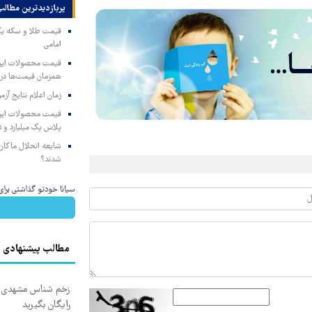
پربازدیدترین‌ مطالب
امامی
همزمان قیمت‌ها در ب
زمان اعلام نتایج آ
پلاس یک میلیارد و ۹۰۵ میلیون تومان
شایعه انحلال ماکان‌ب
شدند؟
سیانا خودتو گذاشتی برای
مطالب پیشنهادی
زخم شناس مشهدی درم
رایگان بگیرید