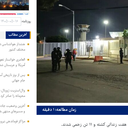
روزنامه:
آخرین مطالب
هشدار هواشناسی درب
مختلف کشور
العامری خواستار تع
آمریکا و عربستان شد
جام جهانی
وال‌استریت ژورنال: 
محرمانه را صادر کرد
آخرین وضعیت جاده‌ه
زمان مطالعه: ۱ دقیقه
و مسیرهای منتهی به
مراکز فرماندهی نیر
شته و ۱۱ تن زخمی شدند.