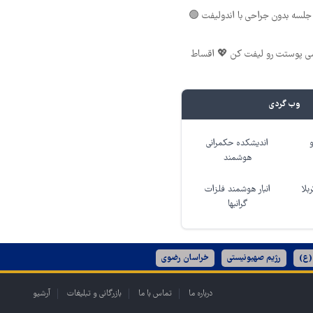
لسه بدون جراحی با اندولیفت 🟢
شی پوستت رو لیفت کن 💖 اقساط
وب گردی
اندیشکده حکمرانی
هوشمند
بلا
انبار هوشمند فلزات
گرانبها
(ع)
رژیم صهیونیستی
خراسان رضوی
درباره ما
تماس با ما
بازرگانی و تبلیغات
آرشیو