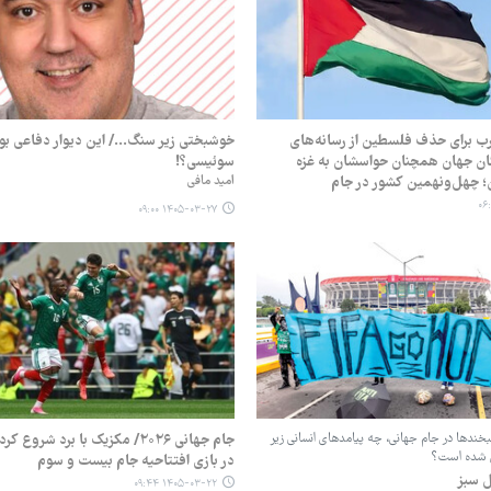
ب برای حذف فلسطین از رسانه‌های
خوشبختی زیر سنگ.../ این دیوار دفاعی بود 
گان جهان همچنان حواسشان به غزه
سوئیسی؟!
چهل‌ونهمین کشور در جام
امید مافی
۱۴۰۵-۰۳-۲۷ ۰۹:۰۰
بخندها در جام جهانی، چه پیامدهای انسانی زیر
جام جهانی ۲۰۲۶/ مکزیک با برد شرو
 شده است؟
در بازی افتتاحیه جام بیست و سوم
ل سبز
۱۴۰۵-۰۳-۲۲ ۰۹:۴۴