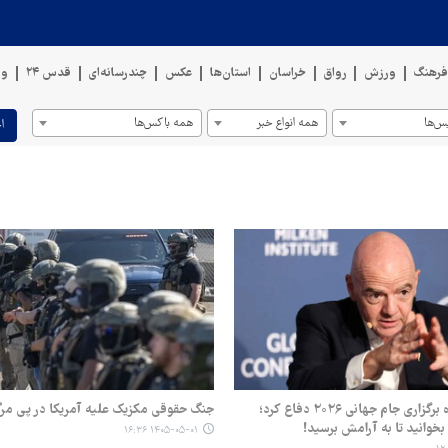
رهنگ
ورزش
رواق
خراسان
استان‌ها
عکس
چندرسانه‌ای
قدس ۲۴
وی
س‌ها
همه انواع خبر
همه باکس‌ها
ا
اینفانتینو از نحوه برگزاری جام جهانی ۲۰۲۶ دفاع کرد؛
جنگ حقوقی مکزیک علیه آمریکا در پی مرگ ۱۷ شهرو
بخوانید تا به آرامش برسید!
۱۴۰۵-۰۵-۰۱ ۱۶:۳۶