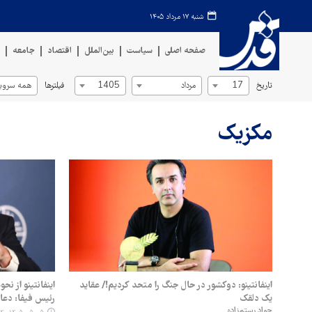
شنبه ۱۷ مرداد ۱۴۰۵
صفحه اصلی
سیاست
بین‌الملل
اقتصاد
جامعه
ف
تاریخ
فیلترها
17
مرداد
1405
همه سروی
مکزیک
اینفانتینو: دوکشور در حال جنگ را متحد کردیم!/ عقاید
یک دلقک
رئیس فیفا: دعا 
جواد رستم‌زاده