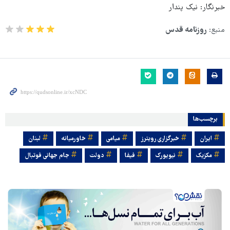
خبرنگار: نیک پندار
منبع:
روزنامه قدس
برچسب‌ها
ایران
خبرگزاری رویترز
میامی
خاورمیانه
لبنان
مکزیک
نیویورک
فیفا
دولت
جام جهانی فوتبال