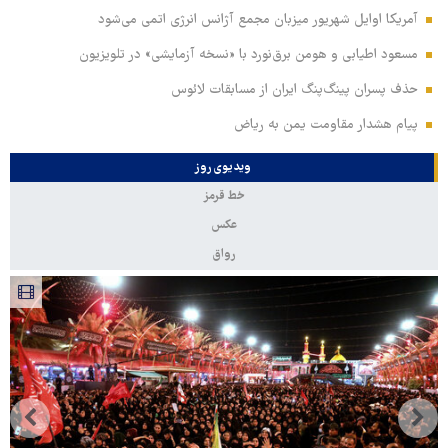
آمریکا اوایل شهریور میزبان مجمع آژانس انرژی اتمی می‌شود
مسعود اطیابی و هومن برق‌نورد با «نسخه آزمایشی» در تلویزیون
حذف پسران پینگ‌پنگ ایران از مسابقات لائوس
پیام هشدار مقاومت یمن به ریاض
ویدیوی روز
خط قرمز
عکس
رواق