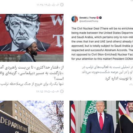
۱۴۰۵-۰۵-۰۶ ۱۱:۳۸
در تحلیلی نسبت به فعالیت‌های ترامپ در
از «فشار حداکثری» تا بن‌بست راهبردی آمری
و را در این عرصه شکست‌خورده می‌داند
«بازگشت به مسیر دیپلماسی» گزینه‌ای واقع‌
با توییت اداره کرد
است؟
تنها یک راه برای خروج از جنگ بی‌ملاحظه ترامپ 
۱۴۰۵-۰۵-۰۴ ۱۳:۱۵