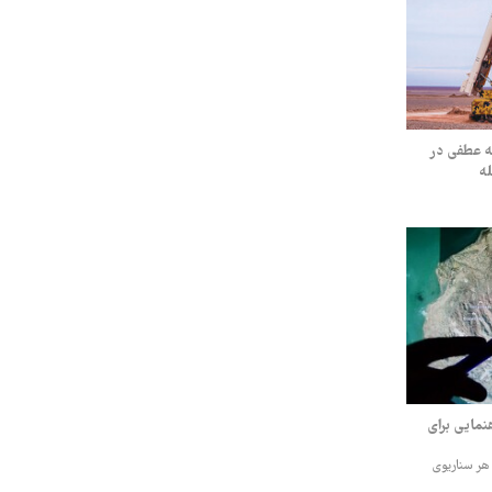
طه عطفی در
له
هنمایی برای
 هر سناریوی