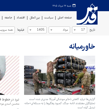
شنبه ۱۷ مرداد ۱۴۰۵
صفحه اصلی
سیاست
بین‌الملل
اقتصاد
جامعه
ف
تاریخ
فیلترها
17
مرداد
1405
همه سرویس‌
خاورمیانه
گزارش‌ها درباره کاهش ذخایر موشکی آمریکا جدی‌تر شده است،
نبرد در خطوط ق
تحلیلگران معتقدند ادامه جنگ، کمبود رهگیرها را به مسئله‌ای «حاد»
محسن اسدی موحد، 
تبدیل کرده است