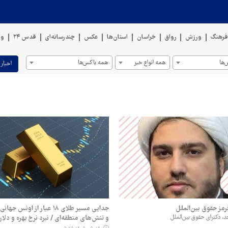
رهنگ
ورزش
رواق
خراسان
استان‌ها
عکس
چندرسانه‌ای
قدس ۲۴
وی
ها
همه انواع خبر
همه باکس‌ها
اخبار 
رمز حقوق بین‌الملل
جدایی مسیر طلای ۱۸ عیار از اون
دکترای حقوق بین‌الملل
و تنش‌های منطقه‌ای / نبرد نرخ بهره و دلار د