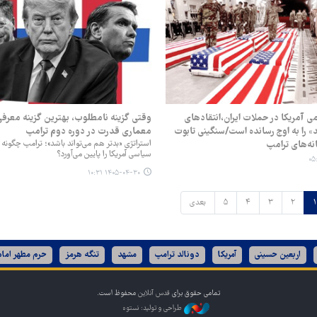
 آمریکا در حملات ایران،انتقادهای
وقتی گزینه نامطلوب، بهترین گزینه معرف
د» را به اوج رسانده است/سنگینی تابوت
معماری قدرت در دوره دوم ترامپ
نه‌های ترامپ
استراتژی «بدتر هم می‌تواند باشد»؛ ترامپ چگونه
سیاسی آمریکا را پایین می‌آورد؟
۱۴۰۵-۰۴-۳۰ ۱۰:۳۱
۱
۲
۳
۴
۵
بعدی
اربعین حسینی
آمریکا
دونالد ترامپ
مشهد
تنگه هرمز
حرم مطهر امام
تمامی حقوق برای
قدس آنلاین
محفوظ است.
طراحی و تولید: نستوه