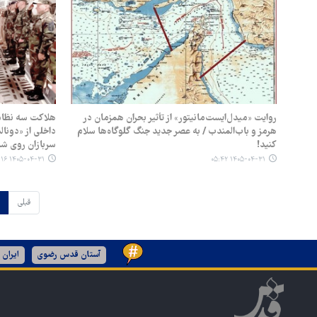
روایت «میدل‌ایست‌مانیتور» از تأثیر بحران همزمان در
هلاکت سه نظامی
هرمز و باب‌المندب / به عصر جدید جنگ گلوگاه‌ها سلام
داخلی از «دونال
کنید!
سربازان روی شا
۱۴۰۵-۰۴-۳۱ ۰۵:۱۶
۱۴۰۵-۰۴-۳۱ ۰۵:۴۲
قبلی
آستان قدس رضوی
ایران