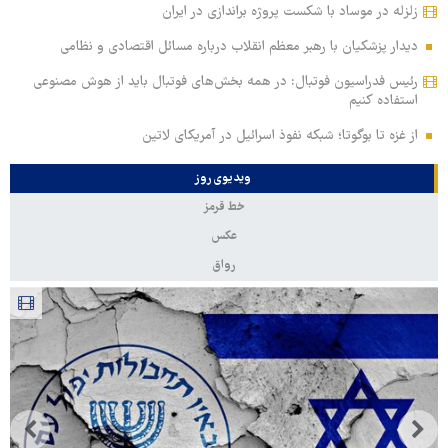
زلزله در موساد با شکست پروژه براندازی در ایران
دیدار پزشکیان با رهبر معظم انقلاب درباره مسائل اقتصادی و نظامی
رئیس فدراسیون فوتبال: در همه بخش‌های فوتبال باید از هوش مصنوعی
استفاده کنیم
از غزه تا بوگوتا؛ شبکه نفوذ اسرائیل در آمریکای لاتین
ویدیوی روز
خط قرمز
عکس
رواق