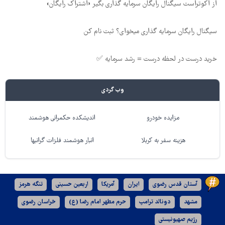
از اکوتراست سیگنال رایگان سرمایه گذاری بگیر «اشتراک رایگان»
سیگنال رایگان سرمایه گذاری میخوای؟ ثبت نام کن
خرید درست در لحظه درست = رشد سرمایه ✅
وب گردی
مزایده خودرو
اندیشکده حکمرانی هوشمند
هزینه سفر به کربلا
انبار هوشمند فلزات گرانبها
آستان قدس رضوی
ایران
آمریکا
اربعین حسینی
تنگه هرمز
مشهد
دونالد ترامپ
حرم مطهر امام رضا (ع)
خراسان رضوی
رژیم صهیونیستی