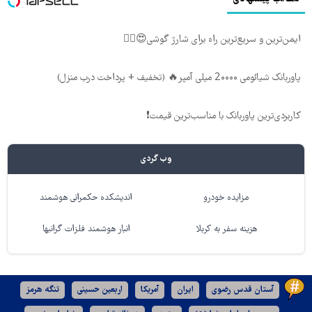
ایمن‌ترین و سریع‌ترین راه برای شارژ گوشی😍👌🏻
پاوربانک شیائومی 2۰۰۰۰ میلی آمپر🔥 (تخفیف + پرداخت درب منزل)
کاربردی‌ترین پاوربانک با مناسب‌ترین قیمت❗
وب گردی
مزایده خودرو
اندیشکده حکمرانی هوشمند
هزینه سفر به کربلا
انبار هوشمند فلزات گرانبها
آستان قدس رضوی
ایران
آمریکا
اربعین حسینی
تنگه هرمز