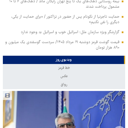
بیمه روستایی دهک‌های یک تا پنج تهران رایگان ماند / دهک‌های ۶ تا ۱۰
مشمول پرداخت شدند
حمایت تاجرنیا از نکونام پس از حضور در تراکتور / «برای حمایت از یکی،
دیگری را نفی نکنیم»
گزارشگر ویژه سازمان ملل: اسرائیل خوب و اسرائیل بد وجود ندارد
قیمت گوشت قرمز دوشنبه ۱۹ مرداد ۱۴۰۵/ سردست گوسفندی یک میلیون و
۸۹۰ هزار تومان
ویدیوی روز
خط قرمز
عکس
رواق