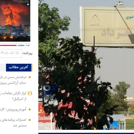
روزنامه:
آخرین مطالب
درخشش مسی در بازگش
ستاره آرژانتینی پیرو
ابراز نگرانی مقامات 
از اسرائیل!
آموزش‌وپرورش: کارن
منتشر شد