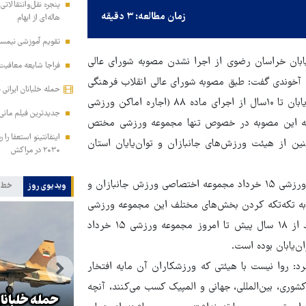
پنجره نقل‌وانتقالاتی
زمان مطالعه: ۳ دقیقه
هاله‌ای از ابهام
تقویم آموزشی نیمسا
بان خراسان رضوی از اجرا نشدن مصوبه شورای عالی
فراجا شایعه معافیت 
 آخوندی گفت: طبق مصوبه شورای عالی انقلاب فرهنگی
حمله خلبانان ایرانی بدون GPS به پایگ
کشور اماکن ورزشی اختصاصی مربوط به ورزش‌های جانبازان و توان‌یابان تا ۱۰سال از اجرای ماده ۸۸ (اجاره اماکن ورزشی
جدیدترین فیلم مانی 
۱ مستثنا شدند؛ اما متأسفانه این مصوبه در خصوص تنها مجموعه ورزشی مختص
اینفانتینو استعفا را 
ین از هیئت ورزش‌های جانبازان و توان‌یایان استان
۲۰۳۰ در مراکش
وی در ادامه افزود: البته توجیه مدیران ورزشی این بوده که مجموعه ورزشی ۱۵ خرداد مجموعه اختصاصی ورزش جانبازان و
ویدیوی روز
خط 
ام به تکه‌تکه کردن بخش‌های مختلف این مجموعه ورزشی
و واگذاری آن به بخش‌های مختلف کردند. در حالی که همه می‌دانند از ۱۸ سال پیش تا امروز مجموعه ورزشی ۱۵ خرداد
‌یابان بوده است.
: روا نیست با هیئتی که ورزشکاران آن مایه افتخار
رانی مقامات رژیم
ری، بین‌المللی، جهانی و المپیک کسب می‌کنند، آنچه
ز جهش آمارهای فرار
حمله خلبان