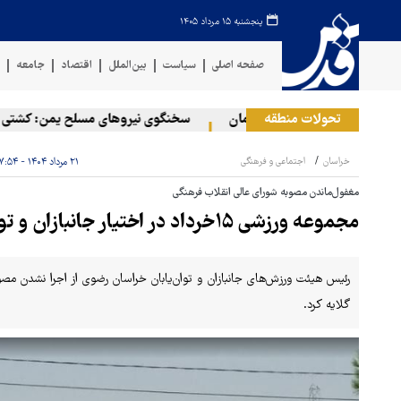
پنجشنبه ۱۵ مرداد ۱۴۰۵
صفحه اصلی
سیاست
بین‌الملل
اقتصاد
جامعه
ف
تحولات منطقه
دثه دریایی در سواحل عمان
سخنگوی نیروهای مسلح یمن: کشتی نفتی ع
خراسان
اجتماعی و فرهنگی
۲۱ مرداد ۱۴۰۴ - ۰۷:۵۴
مغفول‌ماندن مصوبه شورای عالی انقلاب فرهنگی
مجموعه ورزشی ۱۵خرداد در اختیار جانبازان و توان‌یابان قرار نگرفته است
رئیس هیئت ورزش‌های جانبازان و توان‌یابان خراسان رضوی از اجرا نشدن مصو
گلایه کرد.