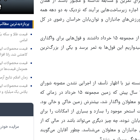
ای تمرین و مسابقه نداشته و مجبور باشند از همان
 از اسرائیل!
پایگاه آمریکا
ده اجاره زیرساخت‌هایی برآیند که نزدیک به دو دهه همه
رزش‌های جانبازان و توان‌یابان خراسان رضوی در کل
پربازدیدترین‌ مطالب
آخوندی اظهار کرد: مسئولان و نمایندگانی از مجلس بازدیدهای زیادی از مجموعه ۱۵ خرداد داشتند و قول‌هایی برای واگذاری
امامی
یدواریم این قول‌ها به ثمر برسد و یکی از بزرگ‌ترین
کاهشی شد، رانا افزا
همزمان قیمت‌ها در ب
زمان اعلام نتایج آ
شسته نیز با اظهار تأسف از اجرایی نشدن مصوبه شورای
عالی انقلاب فرهنگی درخصوص مجموعه ورزشی ۱۵ خرداد گفت: ۱۸ سال پیش که زمین مجموعه ۱۵ خرداد در زمانی که
پلاس یک میلیارد و ۹۰۵ میلیون تومان
معلولان واگذار شد، بیشترش زمین خاکی و خالی بود.
ستخر موجود را بسازد و بسیاری از امکانات را برای
بان نبوده، چه چیز دیگری می‌تواند باشد در حالی که از
مزایده خودرو
نبازان و معلولان می‌شناسد. چطور آقایان می‌گویند
هنگی سرباز می‌زنند؟