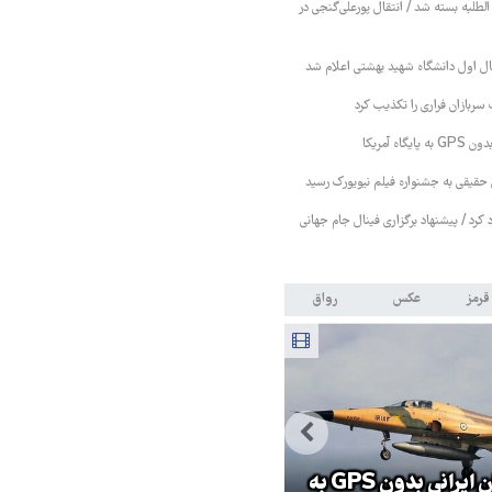
 الطلبه بسته شد / انتقال پورعلی‌گنجی در
ل اول دانشگاه شهید بهشتی اعلام شد
سربازان فراری را تکذیب کرد
اه آمریکا
حقیقی به جشنواره فیلم نیویورک رسید
رد کرد / پیشنهاد برگزاری فینال جام جهانی
قرمز
عکس
رواق
ابراز نگ
ان ایرانی بدون GPS به
جزئیات راه اندازی کیف پول
صهیونیستی ا