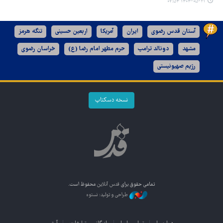
۱۴۰۴-۰۵-۲۱ ۰۷:۵۴
آستان قدس رضوی
ایران
آمریکا
اربعین حسینی
تنگه هرمز
مشهد
دونالد ترامپ
حرم مطهر امام رضا (ع)
خراسان رضوی
رژیم صهیونیستی
نسخه دسکتاپ
تمامی حقوق برای
قدس آنلاین
محفوظ است.
طراحی و تولید: نستوه