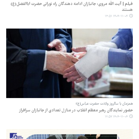
فیلم | آیت الله مروی: جانبازان ادامه دهندگان راه نورانی حضرت اباالفضل(ع)
هستند
۱۴۰۴-۱۱-۰۴ ۱۳:۵۱
همزمان با سالروز ولادت حضرت عباس(ع)؛
حضور نمایندگان رهبر معظم انقلاب در منازل تعدادی از جانبازان سرافراز
۱۴۰۴-۱۱-۰۴ ۱۲:۵۷