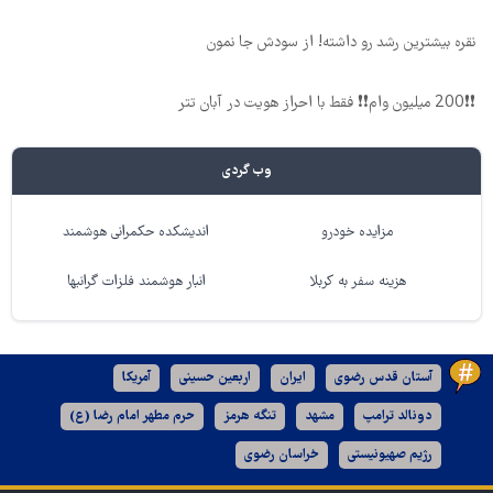
نقره بیشترین رشد رو داشته! از سودش جا نمون
❗❗200 میلیون وام❗❗ فقط با احراز هویت در آبان تتر
وب گردی
مزایده خودرو
اندیشکده حکمرانی هوشمند
هزینه سفر به کربلا
انبار هوشمند فلزات گرانبها
آستان قدس رضوی
ایران
اربعین حسینی
آمریکا
دونالد ترامپ
مشهد
تنگه هرمز
حرم مطهر امام رضا (ع)
رژیم صهیونیستی
خراسان رضوی