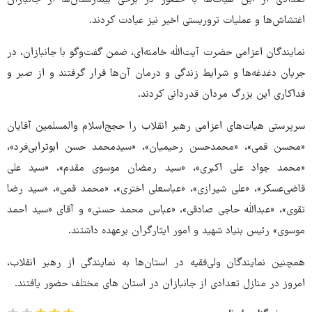
اغتشاش‌ها و عملیات تروریستی اخیر نیز عیادت کردند.
نمایندگان اعزامی حضرت آیت‌الله خامنه‌ای، ضمن گفت‌وگو با جانبازان، در
جریان دغدغه‌ها و شرایط زندگی و درمان آن‌ها قرار گرفتند و از صبر و
فداکاری این بزرگ‌ مردان قدردانی کردند.
سرپرستی هیات‌های اعزامی رهبر انقلاب را حجج‌اسلام والمسلمین آقایان
«محسن قمی»، «محمدحسن رحیمیان»، «سیدمحمد حسن ابوترابی‌فرد»،
«محمد جواد علی اکبری»، «سید رمضان موسوی مقدم»، «سید علی
قاضی‌عسکر»، «علی شیرازی»، «عباسعلی اختری»، «محمد قمی»، «سید رضا
تقوی»، «عبدالله حاجی صادقی»، «عباس محمد حسنی» و آقای «سید احمد
موسوی» رئیس بنیاد شهید و امور ایثارگران برعهده داشتند.
همچنین نمایندگان ولی‌فقیه در استان‌ها به نمایندگی از رهبر انقلاب،
امروز در منازل تعدادی از جانبازان در استان های مختلف حضور یافتند.