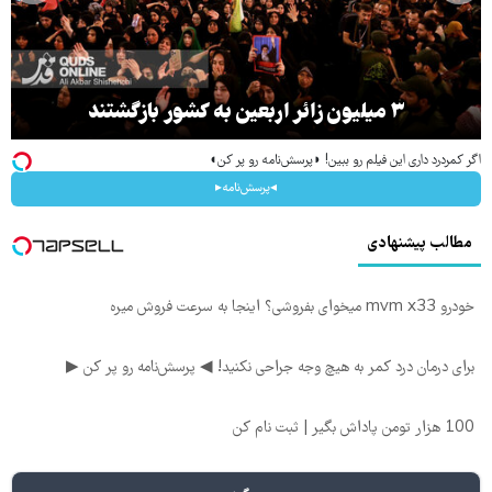
۳ میلیون زائر اربعین به کشور بازگشتند
اگر کمردرد داری این فیلم رو ببین! ◗پرسش‌نامه رو پر کن◖
◂پرسش‌نامه▸
مطالب پیشنهادی
خودرو mvm x33 میخوای بفروشی؟ اینجا به سرعت فروش میره
برای درمان درد کمر به هیچ وجه جراحی نکنید! ◀ پرسش‌نامه رو پر کن ▶
100 هزار تومن پاداش بگیر | ثبت نام کن