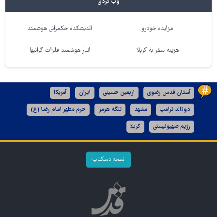
وب گردی
مزایده خودرو
اندیشکده حکمرانی هوشمند
هزینه سفر به کربلا
انبار هوشمند فلزات گرانبها
آستان قدس رضوی
اربعین حسینی
ایران
آمریکا
دونالد ترامپ
مشهد
تنگه هرمز
حرم مطهر امام رضا (ع)
رژیم صهیونیستی
کربلا
نسخه دسکتاپ