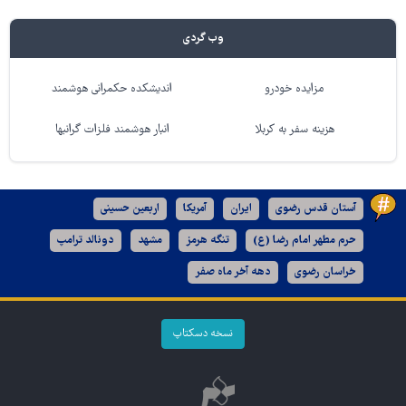
وب گردی
مزایده خودرو
اندیشکده حکمرانی هوشمند
هزینه سفر به کربلا
انبار هوشمند فلزات گرانبها
آستان قدس رضوی
ایران
آمریکا
اربعین حسینی
حرم مطهر امام رضا (ع)
تنگه هرمز
مشهد
دونالد ترامپ
خراسان رضوی
دهه آخر ماه صفر
نسخه دسکتاپ