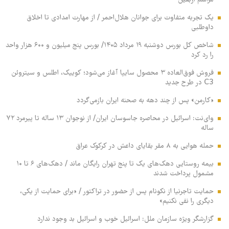
مراسم اربعین
یک تجربه متفاوت برای جوانان هلال‌احمر / از مهارت امدادی تا اخلاق
داوطلبی
شاخص کل بورس دوشنبه ۱۹ مرداد ۱۴۰۵/ بورس پنج میلیون و ۶۰۰ هزار واحد
را رد کرد
فروش فوق‌العاده ۳ محصول سایپا آغاز می‌شود؛ کوییک، اطلس و سیتروئن
C3 در طرح جدید
«کارمن» پس از چند دهه به صحنه ایران بازمی‌گردد
وای‌نت: اسرائیل در محاصره جاسوسان ایران/ از نوجوان ۱۳ ساله تا پیرمرد ۷۲
ساله
حمله هوایی به ۸ مقر بقایای داعش در کرکوک عراق
بیمه روستایی دهک‌های یک تا پنج تهران رایگان ماند / دهک‌های ۶ تا ۱۰
مشمول پرداخت شدند
حمایت تاجرنیا از نکونام پس از حضور در تراکتور / «برای حمایت از یکی،
دیگری را نفی نکنیم»
گزارشگر ویژه سازمان ملل: اسرائیل خوب و اسرائیل بد وجود ندارد