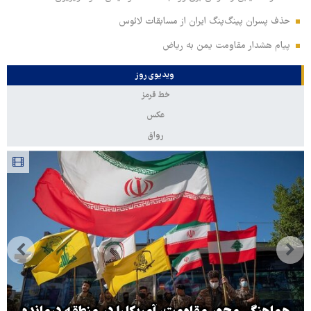
حذف پسران پینگ‌پنگ ایران از مسابقات لائوس
پیام هشدار مقاومت یمن به ریاض
ویدیوی روز
خط قرمز
عکس
رواق