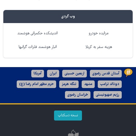
وب گردی
مزایده خودرو
اندیشکده حکمرانی هوشمند
هزینه سفر به کربلا
انبار هوشمند فلزات گرانبها
آستان قدس رضوی
اربعین حسینی
ایران
آمریکا
دونالد ترامپ
مشهد
تنگه هرمز
حرم مطهر امام رضا (ع)
رژیم صهیونیستی
خراسان رضوی
نسخه دسکتاپ