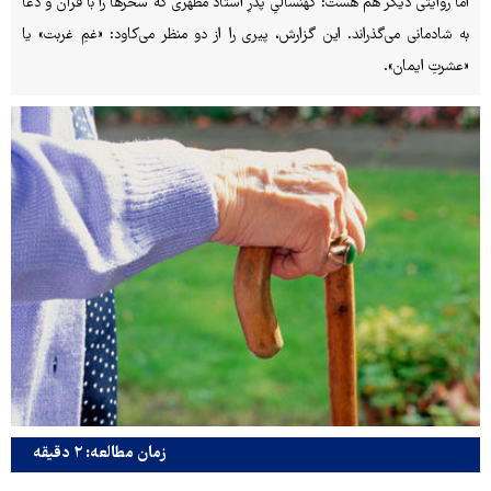
اما روایتی دیگر هم هست: کهنسالیِ پدرِ استاد مطهری که سحرها را با قرآن و دعا
به شادمانی می‌گذراند. این گزارش، پیری را از دو منظر می‌کاود: «غمِ غربت» یا
«عشرتِ ایمان».
زمان مطالعه: ۲ دقیقه