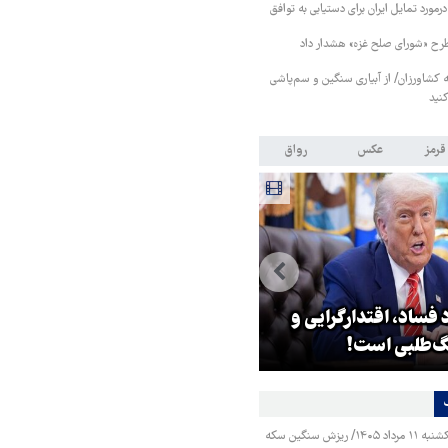
رمورد تمایل ایران برای دستیابی به توافق
طرح «شورای صلح غزه» هشدار داد
کشاورزان/ از آبیاری سنگین و سم‌پاشی
نید
قرمز
عکس
رواق
 فساد، اقتدارگرایی و
۳ میلیون زائر اربعین به کشور
‌طلبی است!
بازگشتند
قیمت طلا و سکه یکشنبه ۱۱ مرداد ۱۴۰۵/ ریزش سنگین سکه