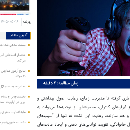
روزنامه:
آخرین مطالب
بسنت مدعی شد: به ز
هشدار اطلاعاتی آمری
می‌کند
نتایج آزمون مدارس س
۱۹ مرداد
زمان مطالعه: ۴ دقیقه
«مدیر مدرسه» جلال 
نخست‌وزیر روسیه:‌ ت
بازی گرفته تا مدیریت زمان، رعایت اصول بهداشتی و
ایران در اولویت است
بزارهای کنترلی، مجموعه‌ای از توصیه‌ها می‌تواند به
مابه‌التفاوت حقوق 
و هم سازنده. رعایت این نکات نه تنها از آسیب‌های
نشست خبری رئیس‌جمه
 خانوادگی، تقویت توانایی‌های ذهنی و ایجاد عادت‌های