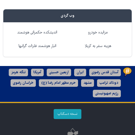
وب گردی
مزایده خودرو
اندیشکده حکمرانی هوشمند
هزینه سفر به کربلا
انبار هوشمند فلزات گرانبها
آستان قدس رضوی
ایران
اربعین حسینی
آمریکا
تنگه هرمز
دونالد ترامپ
مشهد
حرم مطهر امام رضا (ع)
خراسان رضوی
رژیم صهیونیستی
نسخه دسکتاپ