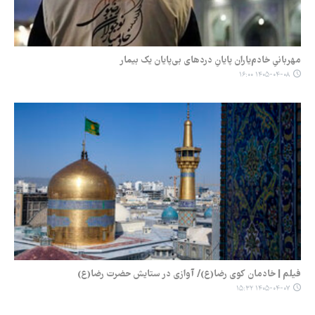
مهربانیِ خادم‌یاران پایانِ دردهای بی‌پایان یک بیمار
۱۴۰۵-۰۴-۰۸ ۱۶:۰۰
فیلم | خادمان کوی رضا(ع)/ آوازی در ستایش حضرت رضا(ع)
۱۴۰۵-۰۴-۰۷ ۱۵:۳۲