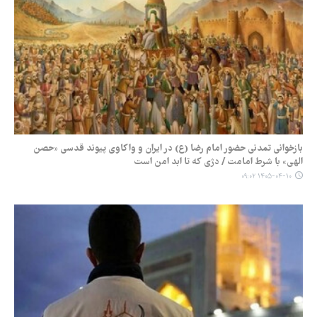
بازخوانی تمدنی حضور امام رضا (ع) در ایران و واکاوی پیوند قدسی «حصن
الهی» با شرط امامت / دژی که تا ابد امن است
۱۴۰۵-۰۴-۱۰ ۰۹:۰۲