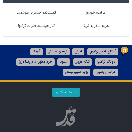
مزایده خودرو
اندیشکده حکمرانی هوشمند
هزینه سفر به کربلا
انبار هوشمند فلزات گرانبها
آستان قدس رضوی
ایران
اربعین حسینی
آمریکا
دونالد ترامپ
تنگه هرمز
مشهد
حرم مطهر امام رضا (ع)
خراسان رضوی
رژیم صهیونیستی
نسخه دسکتاپ