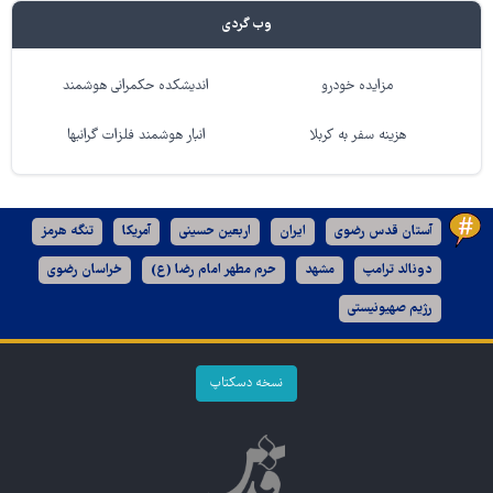
وب گردی
مزایده خودرو
اندیشکده حکمرانی هوشمند
هزینه سفر به کربلا
انبار هوشمند فلزات گرانبها
آستان قدس رضوی
ایران
اربعین حسینی
آمریکا
تنگه هرمز
دونالد ترامپ
مشهد
حرم مطهر امام رضا (ع)
خراسان رضوی
رژیم صهیونیستی
نسخه دسکتاپ