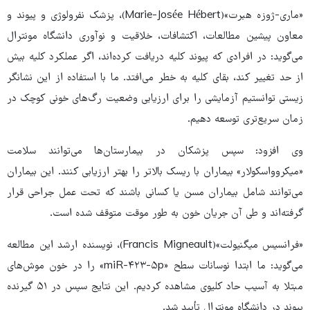
«ماری-ژوزه هبرت»(Marie-Josée Hébert)، پزشک نفرولوژی و پیوند و
معاون پیشین مطالعات، اکتشافات، خلاقیت و نوآوری دانشگاه مونترال
می‌گوید: در افرادی که پیوند کلیه دریافت کرده‌اند، اگر عملکرد کلیه بیش
از حد تغییر کند، بقای کلیه به خطر می‌افتد. ما با استفاده از این نشانگر
زیستی توانستیم آزمایشی را برای ارزیابی وضعیت رگ‌های خونی کوچک در
زمان سریع‌تری توسعه دهیم.
وی افزود: سپس پزشکان در بیمارستان‌ها می‌توانند سلامت
«میکروواسکولار» بیماران با ریسک بالاتر را بهتر ارزیابی کنند. این بیماران
می‌توانند شامل بیماران مسن یا کسانی باشند که تحت عمل جراحی قرار
گرفته‌اند و طی آن جریان خون به طور موقت متوقف شده است.
«فرانسیس میگنیولت»(Francis Migneault)، نویسنده ارشد این مطالعه
می‌گوید: ما ابتدا نوسانات سطح «miR-۴۲۳-۵p» را در خون موش‌های
مبتلا به آسیب حاد کلیوی مشاهده کردیم. این نتایج سپس در ۵۱ گیرنده
پیوند در دانشگاه مونترال تأیید شد.