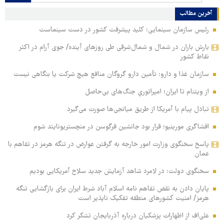
آخرین مطالب
رئیس سازمان سینمایی: کلید پیشرفت کشور در دست سینماست
بارش باران در شمال و شمال‌شرقی طی روزهای آینده/ جوی آرام در اکثر
نقاط کشور
سازمان غذا و دارو: تأمین دارو گروگان منافع هیچ شرکت یا بنگاهی نیست
از ویتنام تا ایران؛ امپراتوریِ جنگ‌های بی‌حاصل
تبادل پیام با آمریکا از طریق میانجی‌ها صورت می‌گیرد
افشاگری مورینیو؛ قرار بود جانشین فرگوسن در منچستریونایتد شوم
پاسخ سخنگوی وزارت امور خارجه به گرفتن عوارض در تنگه هرمز در تفاهم با
عمان
سخنگوی دولت: در لامرد شاهد آزمایش جدید سلاح آمریکایی بودیم
پایان دادن به نقض تفاهم نامه اسلام آباد شرط ایران برای بازگشایی تنگه
هرمز/ امنیت کشورهای منطقه تفکیک ناپذیر است
علی‌اف از اظهارات پزشکیان درباره آذربایجان تشکر کرد