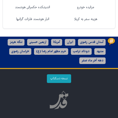
مزایده خودرو
اندیشکده حکمرانی هوشمند
هزینه سفر به کربلا
انبار هوشمند فلزات گرانبها
آستان قدس رضوی
ایران
آمریکا
اربعین حسینی
تنگه هرمز
مشهد
دونالد ترامپ
حرم مطهر امام رضا (ع)
خراسان رضوی
دهه آخر ماه صفر
نسخه دسکتاپ