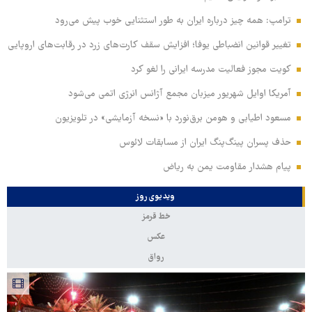
ترامپ: همه چیز درباره ایران به طور استثنایی خوب پیش می‌رود
تغییر قوانین انضباطی یوفا؛ افزایش سقف کارت‌های زرد در رقابت‌های اروپایی
کویت مجوز فعالیت مدرسه ایرانی را لغو کرد
آمریکا اوایل شهریور میزبان مجمع آژانس انرژی اتمی می‌شود
مسعود اطیابی و هومن برق‌نورد با «نسخه آزمایشی» در تلویزیون
حذف پسران پینگ‌پنگ ایران از مسابقات لائوس
پیام هشدار مقاومت یمن به ریاض
ویدیوی روز
خط قرمز
عکس
رواق