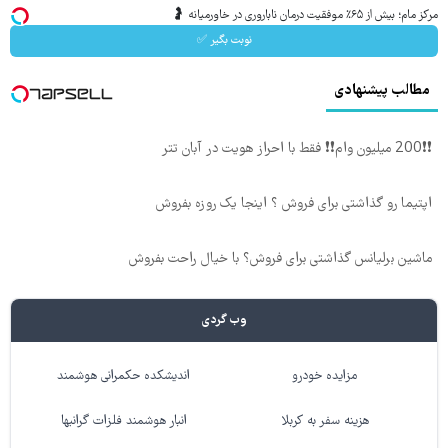
مرکز مام؛ بیش از ۶۵٪ موفقیت درمان ناباروری در خاورمیانه 🤰
نوبت بگیر ✅
مطالب پیشنهادی
❗❗200 میلیون وام❗❗ فقط با احراز هویت در آبان تتر
اپتیما رو گذاشتی برای فروش ؟ اینجا یک روزه بفروش
ماشین برلیانس گذاشتی برای فروش؟ با خیال راحت بفروش
وب گردی
مزایده خودرو
اندیشکده حکمرانی هوشمند
هزینه سفر به کربلا
انبار هوشمند فلزات گرانبها