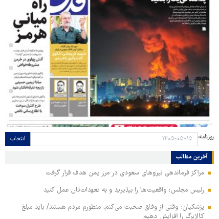
روزنامه:
انتخاب
آخرین مطالب
مراکز فرماندهی نیروهای سعودی در مرز یمن هدف قرار گرفت
رئیس مجلس: واقعیت‌ها را بپذیرید و به تعهدات‌تان عمل کنید
پزشکیان: وقتی از وفاق صحبت می‌کنم، منظورم مردم هستند/ باید مبلغ
کالابرگ را افزایش دهیم