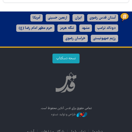
آستان قدس رضوی
ایران
اربعین حسینی
آمریکا
دونالد ترامپ
مشهد
تنگه هرمز
حرم مطهر امام رضا (ع)
رژیم صهیونیستی
خراسان رضوی
نسخه دسکتاپ
تمامی حقوق برای
قدس آنلاین
محفوظ است.
طراحی و تولید: نستوه
درباره ما
تماس با ما
بازرگانی و تبلیغات
آرشیو