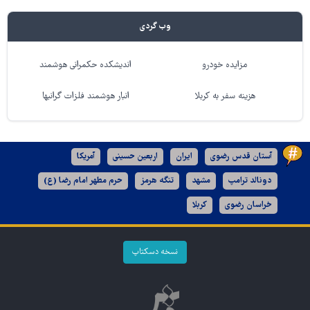
وب گردی
مزایده خودرو
اندیشکده حکمرانی هوشمند
هزینه سفر به کربلا
انبار هوشمند فلزات گرانبها
آستان قدس رضوی
ایران
اربعین حسینی
آمریکا
دونالد ترامپ
مشهد
تنگه هرمز
حرم مطهر امام رضا (ع)
خراسان رضوی
کربلا
نسخه دسکتاپ