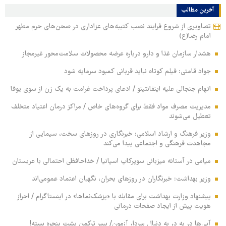
آخرین مطالب
تصاویری از شروع فرایند نصب کتیبه‌های عزاداری در صحن‌های حرم مطهر
امام رضا(ع)
هشدار سازمان غذا و دارو درباره عرضه محصولات سلامت‌محور غیرمجاز
جواد قامتی: فیلم کوتاه نباید قربانی کمبود سرمایه شود
اتهام جنجالی علیه اینفانتینو / ادعای پرداخت غرامت به یک زن از سوی یوفا
مدیریت مصرف مواد فقط برای گروه‌های خاص / مراکز درمان اعتیاد متخلف
تعطیل می‌شوند
وزیر فرهنگ و ارشاد اسلامی: خبرنگاری در روزهای سخت، سیمایی از
مجاهدت فرهنگی و اجتماعی پیدا می‌کند
میامی در آستانه میزبانی سوپرکاپ اسپانیا / خداحافظی احتمالی با عربستان
وزیر بهداشت: خبرنگاران در روزهای بحران، نگهبان اعتماد عمومی‌اند
پیشنهاد وزارت بهداشت برای مقابله با «پزشک‌نماها» در اینستاگرام / احراز
هویت پیش از ایجاد صفحات درمانی
آبی‌ها در به در به دنبال سردار آزمون/ پسر ترکمن پشت پنجره بسته!