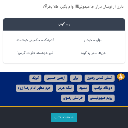
داری از نوسان بازار جا میمونی!!!! وام بگیر، طلا بخر💰
وب گردی
مزایده خودرو
اندیشکده حکمرانی هوشمند
هزینه سفر به کربلا
انبار هوشمند فلزات گرانبها
آستان قدس رضوی
ایران
اربعین حسینی
آمریکا
دونالد ترامپ
مشهد
تنگه هرمز
حرم مطهر امام رضا (ع)
رژیم صهیونیستی
خراسان رضوی
نسخه دسکتاپ