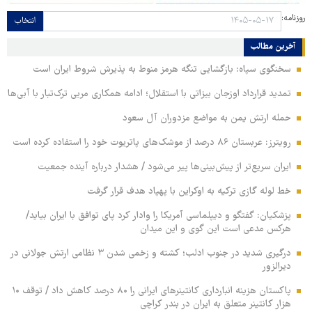
روزنامه:
انتخاب
آخرین مطالب
سخنگوی سپاه: بازگشایی تنگه هرمز منوط به پذیرش شروط ایران است
تمدید قرارداد اوزجان بیزاتی با استقلال؛ ادامه همکاری مربی ترک‌تبار با آبی‌ها
حمله ارتش یمن به مواضع مزدوران آل سعود
رویترز: عربستان ۸۶ درصد از موشک‌های پاتریوت خود را استفاده کرده است
ایران سریع‌تر از پیش‌بینی‌ها پیر می‌شود / هشدار درباره آینده جمعیت
خط لوله گازی ترکیه به اوکراین با پهپاد هدف قرار گرفت
پزشکیان: گفتگو و دیپلماسی آمریکا را وادار کرد پای توافق با ایران بیاید/
هرکس مدعی است این گوی و این میدان
درگیری شدید در جنوب ادلب؛ کشته و زخمی شدن ۳ نظامی ارتش جولانی در
دیرالزور
پاکستان هزینه انبارداری کانتینرهای ایرانی را ۸۰ درصد کاهش داد / توقف ۱۰
هزار کانتینر متعلق به ایران در بندر کراچی