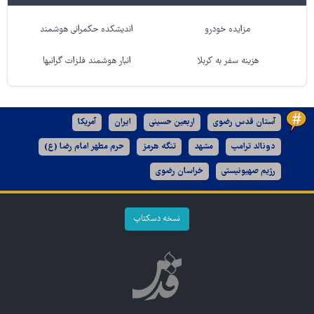
مزایده خودرو
اندیشکده حکمرانی هوشمند
هزینه سفر به کربلا
انبار هوشمند فلزات گرانبها
آستان قدس رضوی
اربعین حسینی
ایران
آمریکا
دونالد ترامپ
مشهد
تنگه هرمز
حرم مطهر امام رضا (ع)
رژیم صهیونیستی
خراسان رضوی
نسخه دسکتاپ