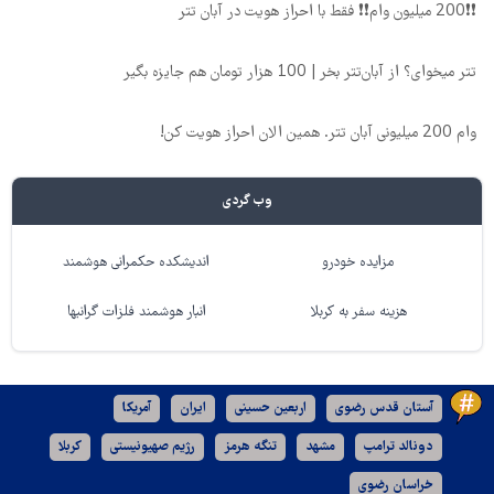
❗❗200 میلیون وام❗❗ فقط با احراز هویت در آبان تتر
تتر میخوای؟ از آبان‌تتر بخر | 100 هزار تومان هم جایزه بگیر
وام 200 میلیونی آبان تتر. همین الان احراز هویت کن!
وب گردی
مزایده خودرو
اندیشکده حکمرانی هوشمند
هزینه سفر به کربلا
انبار هوشمند فلزات گرانبها
آستان قدس رضوی
اربعین حسینی
ایران
آمریکا
دونالد ترامپ
مشهد
تنگه هرمز
رژیم صهیونیستی
کربلا
خراسان رضوی