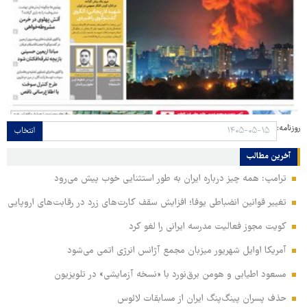
روزنامه:
انتخاب
آخرین مطالب
ترامپ: همه چیز درباره ایران به طور استثنایی خوب پیش می‌رود
تغییر قوانین انضباطی یوفا؛ افزایش سقف کارت‌های زرد در رقابت‌های اروپایی
کویت مجوز فعالیت مدرسه ایرانی را لغو کرد
آمریکا اوایل شهریور میزبان مجمع آژانس انرژی اتمی می‌شود
مسعود اطیابی و هومن برق‌نورد با «نسخه آزمایشی» در تلویزیون
حذف پسران پینگ‌پنگ ایران از مسابقات لائوس