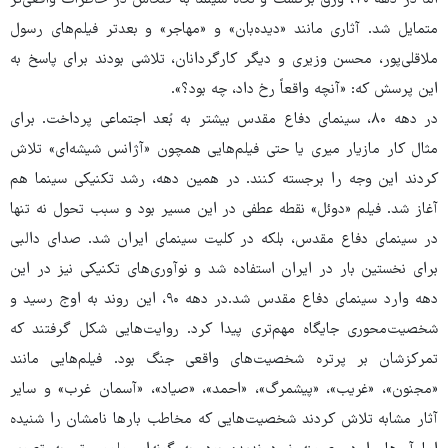
اما در دهه ۷۰، ورق برگشت و نگاه سینما به کنکاش در خاطرات واقعی‌تر
متمایل شد. آثاری مانند «دیده‌بان» و «مهاجر» و بعدتر فیلم‌های رسول
ملاقلی‌پور، محسن وزیری و دیگر کارگردانان، تلاشی بودند برای پاسخ به
این پرسش که: «آنچه واقعاً رخ داد، چه بود؟».
در دهه ۸۰، سینمای دفاع مقدس بیشتر به بُعد اجتماعی پرداخت. برای
مثال کار مازیار میری یا حتی فیلم‌هایی همچون «آژانس شیشه‌ای» تلاش
کردند این وجه را برجسته کنند. در همین دهه، رشد تکنیکی سینما هم
آغاز شد. فیلم «دوئل» نقطه‌ عطفی در این مسیر بود و سبب تحول نه‌ تنها
در سینمای دفاع مقدس، بلکه در کلیت سینمای ایران شد. صدای دالبی
برای نخستین بار در ایران استفاده شد و نوآوری‌های تکنیکی نیز در این
دهه وارد سینمای دفاع مقدس شد.در دهه ۹۰، این روند به اوج رسید و
شخصیت‌محوری جایگاه مهم‌تری پیدا کرد. روایت‌هایی شکل گرفتند که
تمرکزشان بر پرتره‌ شخصیت‌های واقعی جنگ بود. فیلم‌هایی مانند
«مجنون»، «غریب»، «پیشمرگ»، «احمد»، «صیاد»، «آسمان غرب» و سایر
آثار مشابه تلاش کردند شخصیت‌هایی که مخاطب بارها نامشان را شنیده