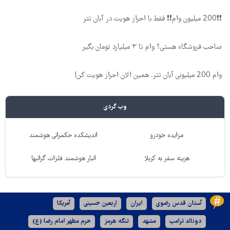
❗❗200 میلیون وام❗❗ فقط با احراز هویت در آبان تتر
صاحب فروشگاه هستی؟ وام تا ۳ میلیارد تومان بگیر
وام 200 میلیونی آبان تتر. همین الان احراز هویت کن!
وب گردی
مزایده خودرو
اندیشکده حکمرانی هوشمند
هزینه سفر به کربلا
انبار هوشمند فلزات گرانبها
آستان قدس رضوی
ایران
اربعین حسینی
آمریکا
دونالد ترامپ
مشهد
تنگه هرمز
حرم مطهر امام رضا (ع)